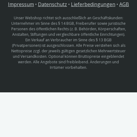
Impressum
•
Datenschutz
•
Lieferbedingungen
•
AGB
Unser Webshop richtet sich ausschließlich an Geschäftskunden:
Unternehmer im Sinne des § 14 BGB, Freiberufler sowie juristische
Personen des öffentlichen Rechts (z. B. Behörden, Körperschaften,
Anstalten, Stiftungen und vergleichbare öffentliche Einrichtungen).
Ein Verkauf an Verbraucher im Sinne des § 13 BGB
(Privatpersonen) ist ausgeschlossen. Alle Preise verstehen sich als
Nettopreise zzgl. der jeweils gültigen gesetzlichen Mehrwertsteuer
und Versandkosten. Optional können Bruttopreise eingeblendet
werden. Alle Angebote sind freibleibend. Änderungen und
Irrtümer vorbehalten.