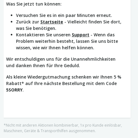
Was Sie jetzt tun können:
Versuchen Sie es in ein paar Minuten erneut.
Zurück zur
Startseite
- Vielleicht finden Sie dort,
was Sie benötigen.
Kontaktieren Sie unseren
Support
- Wenn das
Problem weiterhin besteht, lassen Sie uns bitte
wissen, wie wir Ihnen helfen können.
Wir entschuldigen uns für die Unannehmlichkeiten
und danken Ihnen für Ihre Geduld.
Als kleine Wiedergutmachung schenken wir Ihnen 5 %
Rabatt* auf Ihre nächste Bestellung mit dem Code
5SORRY
.
*Nicht mit anderen Aktionen kombinierbar, 1x pro Kunde einlösbar,
Maschinen, Geräte & Transporthilfen ausgenommen.