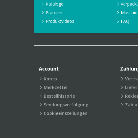
Kataloge
Verpack
Prämien
Maschin
Produktvideos
FAQ
Account
Zahlun
Konto
Vertr
Merkzettel
Liefe
Bestellhistorie
Rekla
Sendungsverfolgung
Zahlu
Cookieeinstellungen