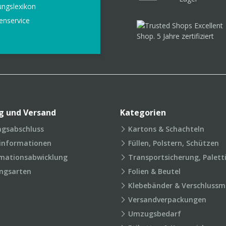
ungslexikon
enservice
g und Versand
Kategorien
agsabschluss
Kartons & Schachteln
rinformationen
Füllen, Polstern, Schützen
mationsabwicklung
Transportsicherung, Palett
ngsarten
Folien & Beutel
Klebebänder & Verschlussmi
Versandverpackungen
Umzugsbedarf