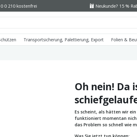
0 0 210 kostenfrei
Neukunde? 15 % Raba
 Schützen
Transportsicherung, Palettierung, Export
Folien & Beu
Oh nein! Da i
schiefgelauf
Es scheint, als hätten wir e
funktioniert momentan nicht 
das Problem so schnell wie m
Was Sie jetzt tun können: