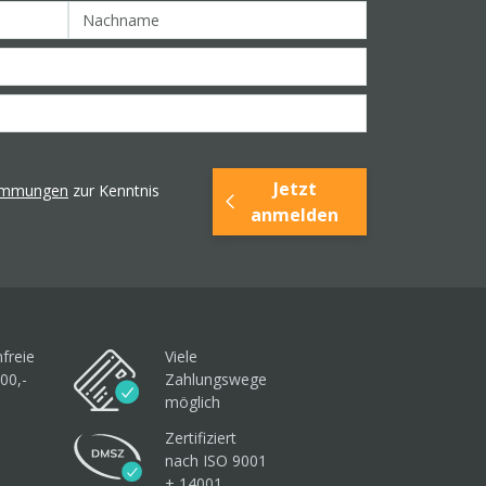
Jetzt
timmungen
zur Kenntnis
anmelden
freie
Viele
00,-
Zahlungswege
möglich
Zertifiziert
nach ISO 9001
+ 14001