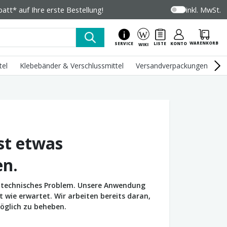
tt* auf Ihre erste Bestellung!
inkl. MwSt.
WARENKORB
SERVICE
LISTE
KONTO
WIKI
tel
Klebebänder & Verschlussmittel
Versandverpackungen
U
st etwas
en.
in technisches Problem. Unsere Anwendung
wie erwartet. Wir arbeiten bereits daran,
öglich zu beheben.