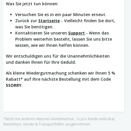
Was Sie jetzt tun können:
Versuchen Sie es in ein paar Minuten erneut.
Zurück zur
Startseite
- Vielleicht finden Sie dort,
was Sie benötigen.
Kontaktieren Sie unseren
Support
- Wenn das
Problem weiterhin besteht, lassen Sie uns bitte
wissen, wie wir Ihnen helfen können.
Wir entschuldigen uns für die Unannehmlichkeiten
und danken Ihnen für Ihre Geduld.
Als kleine Wiedergutmachung schenken wir Ihnen 5 %
Rabatt* auf Ihre nächste Bestellung mit dem Code
5SORRY
.
*Nicht mit anderen Aktionen kombinierbar, 1x pro Kunde einlösbar,
Maschinen, Geräte & Transporthilfen ausgenommen.