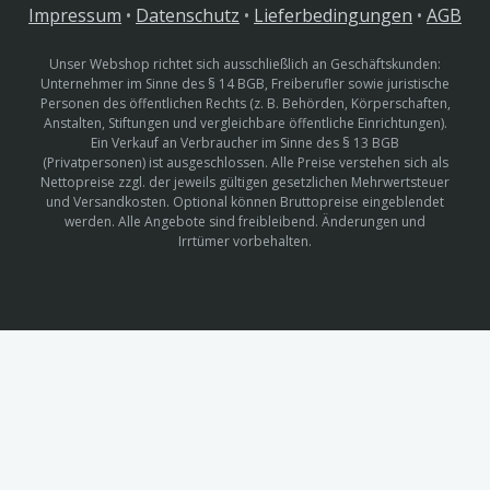
Impressum
•
Datenschutz
•
Lieferbedingungen
•
AGB
Unser Webshop richtet sich ausschließlich an Geschäftskunden:
Unternehmer im Sinne des § 14 BGB, Freiberufler sowie juristische
Personen des öffentlichen Rechts (z. B. Behörden, Körperschaften,
Anstalten, Stiftungen und vergleichbare öffentliche Einrichtungen).
Ein Verkauf an Verbraucher im Sinne des § 13 BGB
(Privatpersonen) ist ausgeschlossen. Alle Preise verstehen sich als
Nettopreise zzgl. der jeweils gültigen gesetzlichen Mehrwertsteuer
und Versandkosten. Optional können Bruttopreise eingeblendet
werden. Alle Angebote sind freibleibend. Änderungen und
Irrtümer vorbehalten.