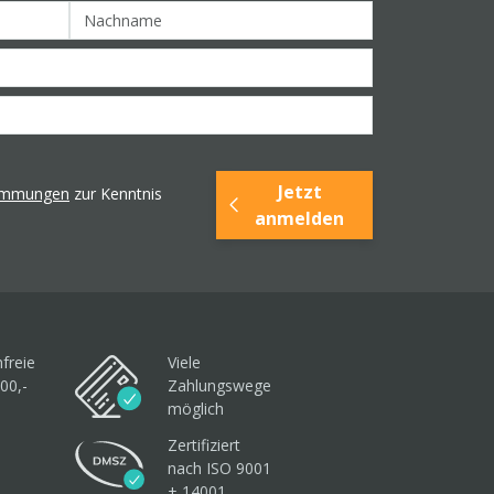
Jetzt
timmungen
zur Kenntnis
anmelden
freie
Viele
00,-
Zahlungswege
möglich
Zertifiziert
nach ISO 9001
+ 14001