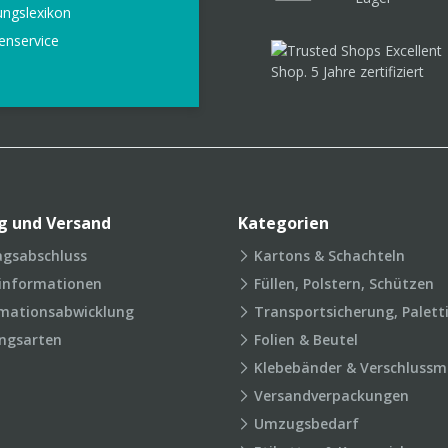
ungslexikon
enservice
g und Versand
Kategorien
agsabschluss
Kartons & Schachteln
rinformationen
Füllen, Polstern, Schützen
mationsabwicklung
Transportsicherung, Palett
ngsarten
Folien & Beutel
Klebebänder & Verschlussmi
Versandverpackungen
Umzugsbedarf