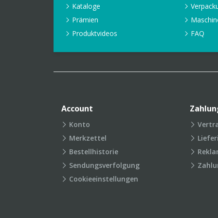
Kataloge
Verpack
Prämien
Maschin
Produktvideos
FAQ
Account
Zahlun
Konto
Vertr
Merkzettel
Liefe
Bestellhistorie
Rekla
Sendungsverfolgung
Zahlu
Cookieeinstellungen