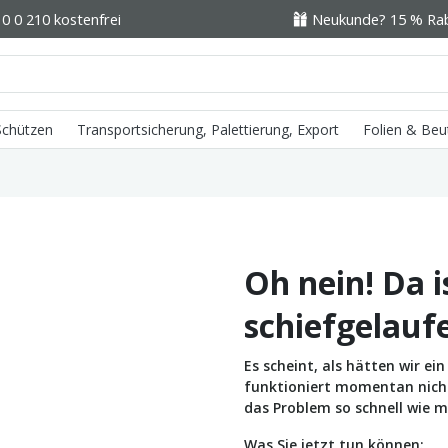
0 0 210 kostenfrei
Neukunde? 15 % Raba
 Schützen
Transportsicherung, Palettierung, Export
Folien & Beu
Oh nein! Da i
schiefgelauf
Es scheint, als hätten wir e
funktioniert momentan nicht 
das Problem so schnell wie m
Was Sie jetzt tun können: