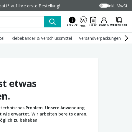
tt* auf Ihre erste Bestellung!
inkl. MwSt.
WARENKORB
SERVICE
LISTE
KONTO
WIKI
tel
Klebebänder & Verschlussmittel
Versandverpackungen
U
st etwas
en.
in technisches Problem. Unsere Anwendung
wie erwartet. Wir arbeiten bereits daran,
öglich zu beheben.