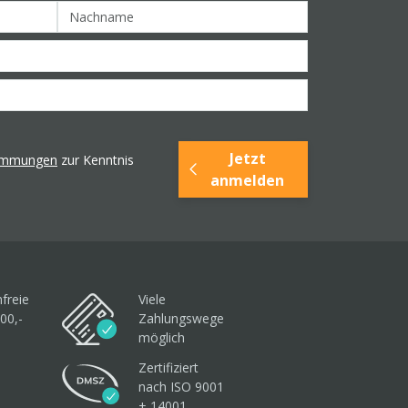
Jetzt
timmungen
zur Kenntnis
anmelden
freie
Viele
00,-
Zahlungswege
möglich
Zertifiziert
nach ISO 9001
+ 14001