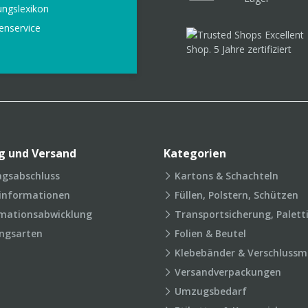
ungslexikon
enservice
g und Versand
Kategorien
agsabschluss
Kartons & Schachteln
rinformationen
Füllen, Polstern, Schützen
mationsabwicklung
Transportsicherung, Palett
ngsarten
Folien & Beutel
Klebebänder & Verschlussmi
Versandverpackungen
Umzugsbedarf