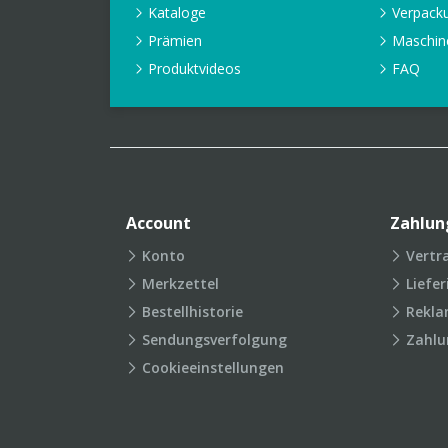
Kataloge
Verpack
Prämien
Maschin
Produktvideos
FAQ
Account
Zahlun
Konto
Vertr
Merkzettel
Liefe
Bestellhistorie
Rekla
Sendungsverfolgung
Zahlu
Cookieeinstellungen