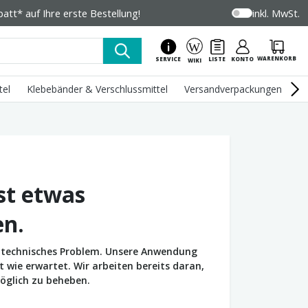
tt* auf Ihre erste Bestellung!
inkl. MwSt.
WARENKORB
SERVICE
LISTE
KONTO
WIKI
tel
Klebebänder & Verschlussmittel
Versandverpackungen
U
st etwas
en.
in technisches Problem. Unsere Anwendung
wie erwartet. Wir arbeiten bereits daran,
öglich zu beheben.