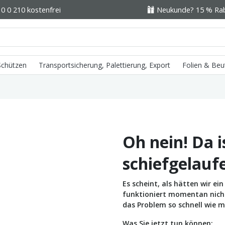
0 0 210 kostenfrei
Neukunde? 15 % Raba
 Schützen
Transportsicherung, Palettierung, Export
Folien & Beu
Oh nein! Da i
schiefgelauf
Es scheint, als hätten wir e
funktioniert momentan nicht 
das Problem so schnell wie m
Was Sie jetzt tun können: