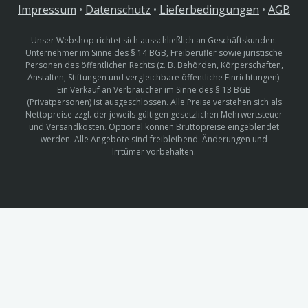
Impressum
•
Datenschutz
•
Lieferbedingungen
•
AGB
Unser Webshop richtet sich ausschließlich an Geschäftskunden:
Unternehmer im Sinne des § 14 BGB, Freiberufler sowie juristische
Personen des öffentlichen Rechts (z. B. Behörden, Körperschaften,
Anstalten, Stiftungen und vergleichbare öffentliche Einrichtungen).
Ein Verkauf an Verbraucher im Sinne des § 13 BGB
(Privatpersonen) ist ausgeschlossen. Alle Preise verstehen sich als
Nettopreise zzgl. der jeweils gültigen gesetzlichen Mehrwertsteuer
und Versandkosten. Optional können Bruttopreise eingeblendet
werden. Alle Angebote sind freibleibend. Änderungen und
Irrtümer vorbehalten.