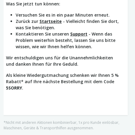
Was Sie jetzt tun können:
Versuchen Sie es in ein paar Minuten erneut.
Zurück zur
Startseite
- Vielleicht finden Sie dort,
was Sie benötigen.
Kontaktieren Sie unseren
Support
- Wenn das
Problem weiterhin besteht, lassen Sie uns bitte
wissen, wie wir Ihnen helfen können.
Wir entschuldigen uns für die Unannehmlichkeiten
und danken Ihnen für Ihre Geduld.
Als kleine Wiedergutmachung schenken wir Ihnen 5 %
Rabatt* auf Ihre nächste Bestellung mit dem Code
5SORRY
.
*Nicht mit anderen Aktionen kombinierbar, 1x pro Kunde einlösbar,
Maschinen, Geräte & Transporthilfen ausgenommen.