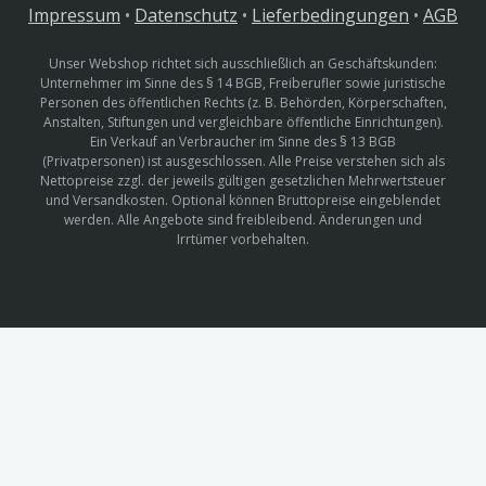
Impressum
•
Datenschutz
•
Lieferbedingungen
•
AGB
Unser Webshop richtet sich ausschließlich an Geschäftskunden:
Unternehmer im Sinne des § 14 BGB, Freiberufler sowie juristische
Personen des öffentlichen Rechts (z. B. Behörden, Körperschaften,
Anstalten, Stiftungen und vergleichbare öffentliche Einrichtungen).
Ein Verkauf an Verbraucher im Sinne des § 13 BGB
(Privatpersonen) ist ausgeschlossen. Alle Preise verstehen sich als
Nettopreise zzgl. der jeweils gültigen gesetzlichen Mehrwertsteuer
und Versandkosten. Optional können Bruttopreise eingeblendet
werden. Alle Angebote sind freibleibend. Änderungen und
Irrtümer vorbehalten.