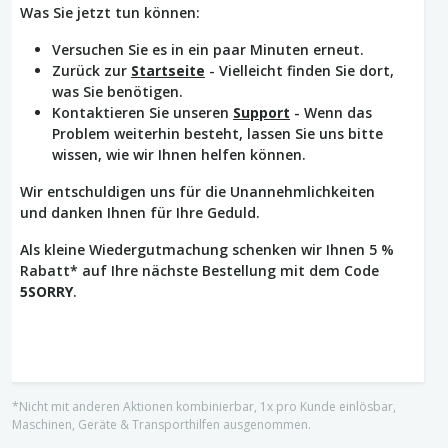
Was Sie jetzt tun können:
Versuchen Sie es in ein paar Minuten erneut.
Zurück zur
Startseite
- Vielleicht finden Sie dort,
was Sie benötigen.
Kontaktieren Sie unseren
Support
- Wenn das
Problem weiterhin besteht, lassen Sie uns bitte
wissen, wie wir Ihnen helfen können.
Wir entschuldigen uns für die Unannehmlichkeiten
und danken Ihnen für Ihre Geduld.
Als kleine Wiedergutmachung schenken wir Ihnen 5 %
Rabatt* auf Ihre nächste Bestellung mit dem Code
5SORRY
.
*Nicht mit anderen Aktionen kombinierbar, 1x pro Kunde einlösbar,
Maschinen, Geräte & Transporthilfen ausgenommen.