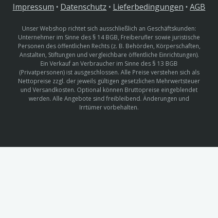
Impressum
•
Datenschutz
•
Lieferbedingungen
•
AGB
Unser Webshop richtet sich ausschließlich an Geschäftskunden:
Unternehmer im Sinne des § 14 BGB, Freiberufler sowie juristische
Personen des öffentlichen Rechts (z. B. Behörden, Körperschaften,
Anstalten, Stiftungen und vergleichbare öffentliche Einrichtungen).
Ein Verkauf an Verbraucher im Sinne des § 13 BGB
(Privatpersonen) ist ausgeschlossen. Alle Preise verstehen sich als
Nettopreise zzgl. der jeweils gültigen gesetzlichen Mehrwertsteuer
und Versandkosten. Optional können Bruttopreise eingeblendet
werden. Alle Angebote sind freibleibend. Änderungen und
Irrtümer vorbehalten.