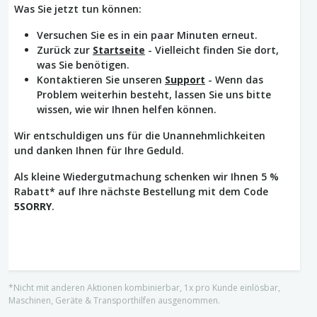
Was Sie jetzt tun können:
Versuchen Sie es in ein paar Minuten erneut.
Zurück zur
Startseite
- Vielleicht finden Sie dort,
was Sie benötigen.
Kontaktieren Sie unseren
Support
- Wenn das
Problem weiterhin besteht, lassen Sie uns bitte
wissen, wie wir Ihnen helfen können.
Wir entschuldigen uns für die Unannehmlichkeiten
und danken Ihnen für Ihre Geduld.
Als kleine Wiedergutmachung schenken wir Ihnen 5 %
Rabatt* auf Ihre nächste Bestellung mit dem Code
5SORRY
.
*Nicht mit anderen Aktionen kombinierbar, 1x pro Kunde einlösbar,
Maschinen, Geräte & Transporthilfen ausgenommen.