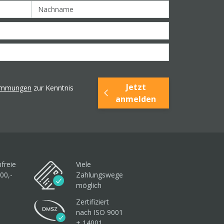
Jetzt
timmungen
zur Kenntnis
anmelden
freie
Viele
00,-
Zahlungswege
möglich
Zertifiziert
nach ISO 9001
+ 14001