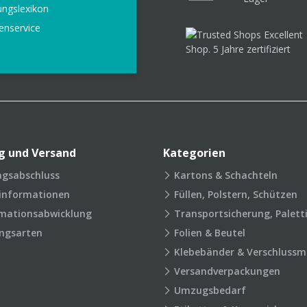
ungslexikon
enservice
g und Versand
Kategorien
agsabschluss
Kartons & Schachteln
rinformationen
Füllen, Polstern, Schützen
mationsabwicklung
Transportsicherung, Palett
ngsarten
Folien & Beutel
Klebebänder & Verschlussmi
Versandverpackungen
Umzugsbedarf