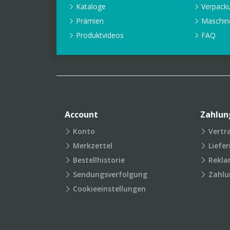
Kataloge
Verpack
Prämien
Maschin
Produktvideos
FAQ
Account
Zahlun
Konto
Vertr
Merkzettel
Liefe
Bestellhistorie
Rekla
Sendungsverfolgung
Zahlu
Cookieeinstellungen