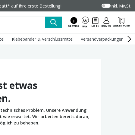
tt* auf Ihre erste Bestellung!
inkl. MwSt.
WARENKORB
SERVICE
LISTE
KONTO
WIKI
tel
Klebebänder & Verschlussmittel
Versandverpackungen
U
st etwas
en.
in technisches Problem. Unsere Anwendung
wie erwartet. Wir arbeiten bereits daran,
öglich zu beheben.