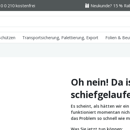
0 0 210 kostenfrei
Neukunde? 15 % Raba
 Schützen
Transportsicherung, Palettierung, Export
Folien & Beu
Oh nein! Da i
schiefgelauf
Es scheint, als hätten wir e
funktioniert momentan nicht 
das Problem so schnell wie m
Was Sie jetzt tun können: