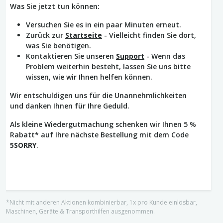
Was Sie jetzt tun können:
Versuchen Sie es in ein paar Minuten erneut.
Zurück zur
Startseite
- Vielleicht finden Sie dort,
was Sie benötigen.
Kontaktieren Sie unseren
Support
- Wenn das
Problem weiterhin besteht, lassen Sie uns bitte
wissen, wie wir Ihnen helfen können.
Wir entschuldigen uns für die Unannehmlichkeiten
und danken Ihnen für Ihre Geduld.
Als kleine Wiedergutmachung schenken wir Ihnen 5 %
Rabatt* auf Ihre nächste Bestellung mit dem Code
5SORRY
.
*Nicht mit anderen Aktionen kombinierbar, 1x pro Kunde einlösbar,
Maschinen, Geräte & Transporthilfen ausgenommen.