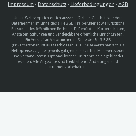
Impressum
•
Datenschutz
•
Lieferbedingungen
•
AGB
Unser Webshop richtet sich ausschließlich an Geschäftskunden:
Unternehmer im Sinne des § 14 BGB, Freiberufler sowie juristische
Personen des öffentlichen Rechts (z. B. Behörden, Körperschaften,
Anstalten, Stiftungen und vergleichbare öffentliche Einrichtungen).
Ein Verkauf an Verbraucher im Sinne des § 13 BGB
(Privatpersonen) ist ausgeschlossen. Alle Preise verstehen sich als
Nettopreise zzgl. der jeweils gültigen gesetzlichen Mehrwertsteuer
und Versandkosten. Optional können Bruttopreise eingeblendet
werden. Alle Angebote sind freibleibend. Änderungen und
Irrtümer vorbehalten.