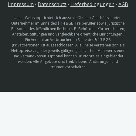
Impressum
•
Datenschutz
•
Lieferbedingungen
•
AGB
Unser Webshop richtet sich ausschließlich an Geschäftskunden:
Unternehmer im Sinne des § 14 BGB, Freiberufler sowie juristische
Personen des öffentlichen Rechts (z. B. Behörden, Körperschaften,
Anstalten, Stiftungen und vergleichbare öffentliche Einrichtungen).
Ein Verkauf an Verbraucher im Sinne des § 13 BGB
(Privatpersonen) ist ausgeschlossen. Alle Preise verstehen sich als
Nettopreise zzgl. der jeweils gültigen gesetzlichen Mehrwertsteuer
und Versandkosten. Optional können Bruttopreise eingeblendet
werden. Alle Angebote sind freibleibend. Änderungen und
Irrtümer vorbehalten.