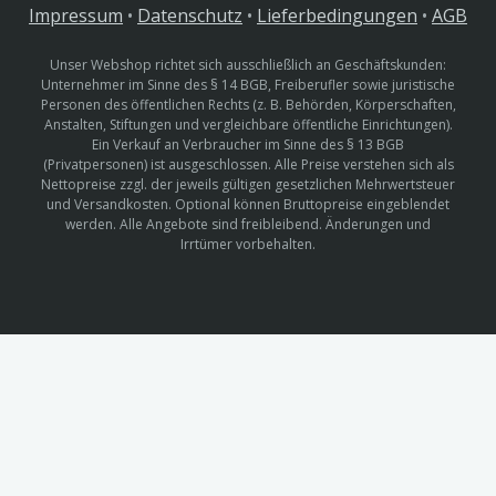
Impressum
•
Datenschutz
•
Lieferbedingungen
•
AGB
Unser Webshop richtet sich ausschließlich an Geschäftskunden:
Unternehmer im Sinne des § 14 BGB, Freiberufler sowie juristische
Personen des öffentlichen Rechts (z. B. Behörden, Körperschaften,
Anstalten, Stiftungen und vergleichbare öffentliche Einrichtungen).
Ein Verkauf an Verbraucher im Sinne des § 13 BGB
(Privatpersonen) ist ausgeschlossen. Alle Preise verstehen sich als
Nettopreise zzgl. der jeweils gültigen gesetzlichen Mehrwertsteuer
und Versandkosten. Optional können Bruttopreise eingeblendet
werden. Alle Angebote sind freibleibend. Änderungen und
Irrtümer vorbehalten.