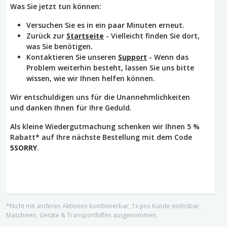
Was Sie jetzt tun können:
Versuchen Sie es in ein paar Minuten erneut.
Zurück zur
Startseite
- Vielleicht finden Sie dort,
was Sie benötigen.
Kontaktieren Sie unseren
Support
- Wenn das
Problem weiterhin besteht, lassen Sie uns bitte
wissen, wie wir Ihnen helfen können.
Wir entschuldigen uns für die Unannehmlichkeiten
und danken Ihnen für Ihre Geduld.
Als kleine Wiedergutmachung schenken wir Ihnen 5 %
Rabatt* auf Ihre nächste Bestellung mit dem Code
5SORRY
.
*Nicht mit anderen Aktionen kombinierbar, 1x pro Kunde einlösbar,
Maschinen, Geräte & Transporthilfen ausgenommen.