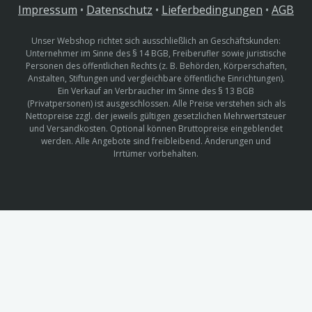
Impressum
•
Datenschutz
•
Lieferbedingungen
•
AGB
Unser Webshop richtet sich ausschließlich an Geschäftskunden:
Unternehmer im Sinne des § 14 BGB, Freiberufler sowie juristische
Personen des öffentlichen Rechts (z. B. Behörden, Körperschaften,
Anstalten, Stiftungen und vergleichbare öffentliche Einrichtungen).
Ein Verkauf an Verbraucher im Sinne des § 13 BGB
(Privatpersonen) ist ausgeschlossen. Alle Preise verstehen sich als
Nettopreise zzgl. der jeweils gültigen gesetzlichen Mehrwertsteuer
und Versandkosten. Optional können Bruttopreise eingeblendet
werden. Alle Angebote sind freibleibend. Änderungen und
Irrtümer vorbehalten.