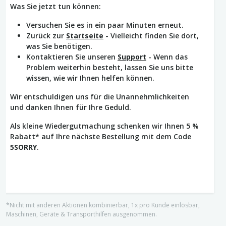
Was Sie jetzt tun können:
Versuchen Sie es in ein paar Minuten erneut.
Zurück zur
Startseite
- Vielleicht finden Sie dort,
was Sie benötigen.
Kontaktieren Sie unseren
Support
- Wenn das
Problem weiterhin besteht, lassen Sie uns bitte
wissen, wie wir Ihnen helfen können.
Wir entschuldigen uns für die Unannehmlichkeiten
und danken Ihnen für Ihre Geduld.
Als kleine Wiedergutmachung schenken wir Ihnen 5 %
Rabatt* auf Ihre nächste Bestellung mit dem Code
5SORRY
.
*Nicht mit anderen Aktionen kombinierbar, 1x pro Kunde einlösbar,
Maschinen, Geräte & Transporthilfen ausgenommen.