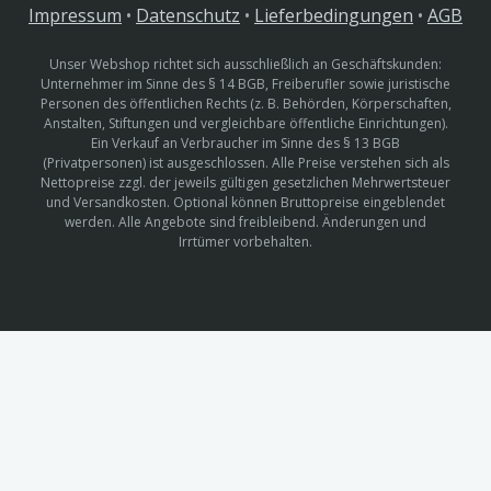
Impressum
•
Datenschutz
•
Lieferbedingungen
•
AGB
Unser Webshop richtet sich ausschließlich an Geschäftskunden:
Unternehmer im Sinne des § 14 BGB, Freiberufler sowie juristische
Personen des öffentlichen Rechts (z. B. Behörden, Körperschaften,
Anstalten, Stiftungen und vergleichbare öffentliche Einrichtungen).
Ein Verkauf an Verbraucher im Sinne des § 13 BGB
(Privatpersonen) ist ausgeschlossen. Alle Preise verstehen sich als
Nettopreise zzgl. der jeweils gültigen gesetzlichen Mehrwertsteuer
und Versandkosten. Optional können Bruttopreise eingeblendet
werden. Alle Angebote sind freibleibend. Änderungen und
Irrtümer vorbehalten.