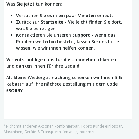
Was Sie jetzt tun können:
Versuchen Sie es in ein paar Minuten erneut.
Zurück zur
Startseite
- Vielleicht finden Sie dort,
was Sie benötigen.
Kontaktieren Sie unseren
Support
- Wenn das
Problem weiterhin besteht, lassen Sie uns bitte
wissen, wie wir Ihnen helfen können.
Wir entschuldigen uns für die Unannehmlichkeiten
und danken Ihnen für Ihre Geduld.
Als kleine Wiedergutmachung schenken wir Ihnen 5 %
Rabatt* auf Ihre nächste Bestellung mit dem Code
5SORRY
.
*Nicht mit anderen Aktionen kombinierbar, 1x pro Kunde einlösbar,
Maschinen, Geräte & Transporthilfen ausgenommen.