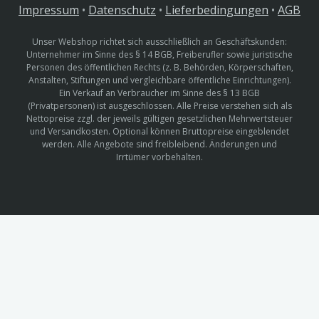
Impressum
•
Datenschutz
•
Lieferbedingungen
•
AGB
Unser Webshop richtet sich ausschließlich an Geschäftskunden:
Unternehmer im Sinne des § 14 BGB, Freiberufler sowie juristische
Personen des öffentlichen Rechts (z. B. Behörden, Körperschaften,
Anstalten, Stiftungen und vergleichbare öffentliche Einrichtungen).
Ein Verkauf an Verbraucher im Sinne des § 13 BGB
(Privatpersonen) ist ausgeschlossen. Alle Preise verstehen sich als
Nettopreise zzgl. der jeweils gültigen gesetzlichen Mehrwertsteuer
und Versandkosten. Optional können Bruttopreise eingeblendet
werden. Alle Angebote sind freibleibend. Änderungen und
Irrtümer vorbehalten.