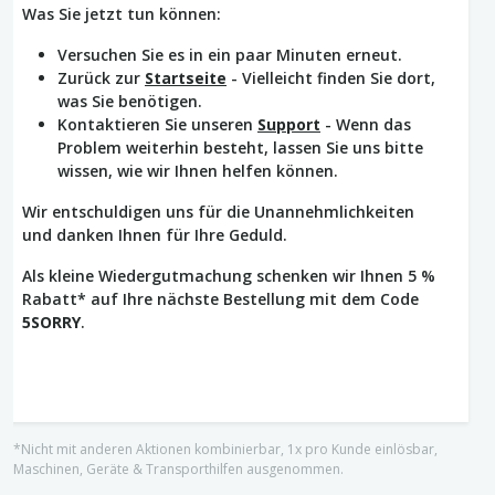
Was Sie jetzt tun können:
Versuchen Sie es in ein paar Minuten erneut.
Zurück zur
Startseite
- Vielleicht finden Sie dort,
was Sie benötigen.
Kontaktieren Sie unseren
Support
- Wenn das
Problem weiterhin besteht, lassen Sie uns bitte
wissen, wie wir Ihnen helfen können.
Wir entschuldigen uns für die Unannehmlichkeiten
und danken Ihnen für Ihre Geduld.
Als kleine Wiedergutmachung schenken wir Ihnen 5 %
Rabatt* auf Ihre nächste Bestellung mit dem Code
5SORRY
.
*Nicht mit anderen Aktionen kombinierbar, 1x pro Kunde einlösbar,
Maschinen, Geräte & Transporthilfen ausgenommen.