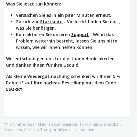
Was Sie jetzt tun können:
Versuchen Sie es in ein paar Minuten erneut.
Zurück zur
Startseite
- Vielleicht finden Sie dort,
was Sie benötigen.
Kontaktieren Sie unseren
Support
- Wenn das
Problem weiterhin besteht, lassen Sie uns bitte
wissen, wie wir Ihnen helfen können.
Wir entschuldigen uns für die Unannehmlichkeiten
und danken Ihnen für Ihre Geduld.
Als kleine Wiedergutmachung schenken wir Ihnen 5 %
Rabatt* auf Ihre nächste Bestellung mit dem Code
5SORRY
.
*Nicht mit anderen Aktionen kombinierbar, 1x pro Kunde einlösbar,
Maschinen, Geräte & Transporthilfen ausgenommen.