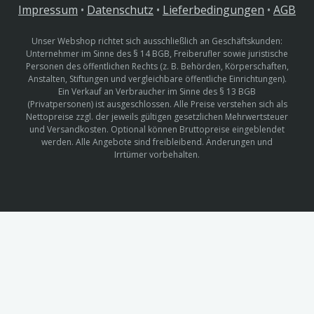
Impressum
•
Datenschutz
•
Lieferbedingungen
•
AGB
Unser Webshop richtet sich ausschließlich an Geschäftskunden:
Unternehmer im Sinne des § 14 BGB, Freiberufler sowie juristische
Personen des öffentlichen Rechts (z. B. Behörden, Körperschaften,
Anstalten, Stiftungen und vergleichbare öffentliche Einrichtungen).
Ein Verkauf an Verbraucher im Sinne des § 13 BGB
(Privatpersonen) ist ausgeschlossen. Alle Preise verstehen sich als
Nettopreise zzgl. der jeweils gültigen gesetzlichen Mehrwertsteuer
und Versandkosten. Optional können Bruttopreise eingeblendet
werden. Alle Angebote sind freibleibend. Änderungen und
Irrtümer vorbehalten.