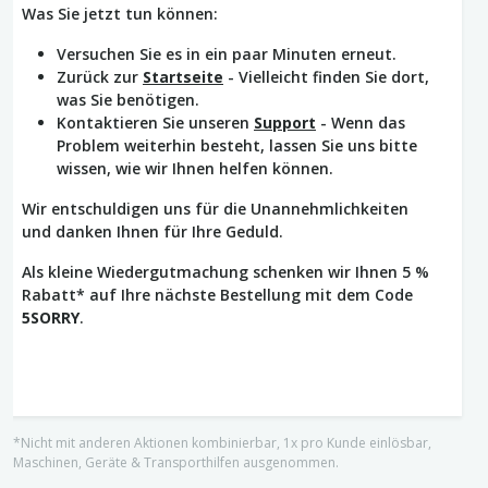
Was Sie jetzt tun können:
Versuchen Sie es in ein paar Minuten erneut.
Zurück zur
Startseite
- Vielleicht finden Sie dort,
was Sie benötigen.
Kontaktieren Sie unseren
Support
- Wenn das
Problem weiterhin besteht, lassen Sie uns bitte
wissen, wie wir Ihnen helfen können.
Wir entschuldigen uns für die Unannehmlichkeiten
und danken Ihnen für Ihre Geduld.
Als kleine Wiedergutmachung schenken wir Ihnen 5 %
Rabatt* auf Ihre nächste Bestellung mit dem Code
5SORRY
.
*Nicht mit anderen Aktionen kombinierbar, 1x pro Kunde einlösbar,
Maschinen, Geräte & Transporthilfen ausgenommen.