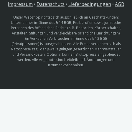
Impressum
•
Datenschutz
•
Lieferbedingungen
•
AGB
Unser Webshop richtet sich ausschließlich an Geschäftskunden:
Unternehmer im Sinne des § 14 BGB, Freiberufler sowie juristische
Personen des öffentlichen Rechts (z. B. Behörden, Körperschaften,
Anstalten, Stiftungen und vergleichbare öffentliche Einrichtungen).
Ein Verkauf an Verbraucher im Sinne des § 13 BGB
(Privatpersonen) ist ausgeschlossen. Alle Preise verstehen sich als
Nettopreise zzgl. der jeweils gültigen gesetzlichen Mehrwertsteuer
und Versandkosten. Optional können Bruttopreise eingeblendet
werden. Alle Angebote sind freibleibend. Änderungen und
Irrtümer vorbehalten.