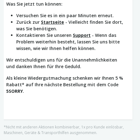
Was Sie jetzt tun können:
Versuchen Sie es in ein paar Minuten erneut.
Zurück zur
Startseite
- Vielleicht finden Sie dort,
was Sie benötigen.
Kontaktieren Sie unseren
Support
- Wenn das
Problem weiterhin besteht, lassen Sie uns bitte
wissen, wie wir Ihnen helfen können.
Wir entschuldigen uns für die Unannehmlichkeiten
und danken Ihnen für Ihre Geduld.
Als kleine Wiedergutmachung schenken wir Ihnen 5 %
Rabatt* auf Ihre nächste Bestellung mit dem Code
5SORRY
.
*Nicht mit anderen Aktionen kombinierbar, 1x pro Kunde einlösbar,
Maschinen, Geräte & Transporthilfen ausgenommen.