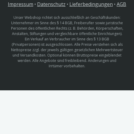
Impressum
•
Datenschutz
•
Lieferbedingungen
•
AGB
Unser Webshop richtet sich ausschließlich an Geschäftskunden:
Unternehmer im Sinne des § 14 BGB, Freiberufler sowie juristische
Personen des öffentlichen Rechts (z. B. Behörden, Körperschaften,
Anstalten, Stiftungen und vergleichbare öffentliche Einrichtungen).
Ein Verkauf an Verbraucher im Sinne des § 13 BGB
(Privatpersonen) ist ausgeschlossen. Alle Preise verstehen sich als
Nettopreise zzgl. der jeweils gültigen gesetzlichen Mehrwertsteuer
und Versandkosten. Optional können Bruttopreise eingeblendet
werden. Alle Angebote sind freibleibend. Änderungen und
Irrtümer vorbehalten.