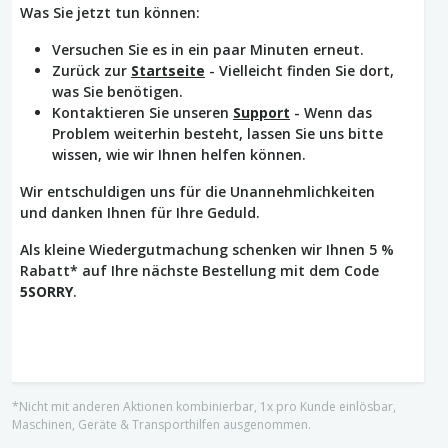
Was Sie jetzt tun können:
Versuchen Sie es in ein paar Minuten erneut.
Zurück zur
Startseite
- Vielleicht finden Sie dort,
was Sie benötigen.
Kontaktieren Sie unseren
Support
- Wenn das
Problem weiterhin besteht, lassen Sie uns bitte
wissen, wie wir Ihnen helfen können.
Wir entschuldigen uns für die Unannehmlichkeiten
und danken Ihnen für Ihre Geduld.
Als kleine Wiedergutmachung schenken wir Ihnen 5 %
Rabatt* auf Ihre nächste Bestellung mit dem Code
5SORRY
.
*Nicht mit anderen Aktionen kombinierbar, 1x pro Kunde einlösbar,
Maschinen, Geräte & Transporthilfen ausgenommen.