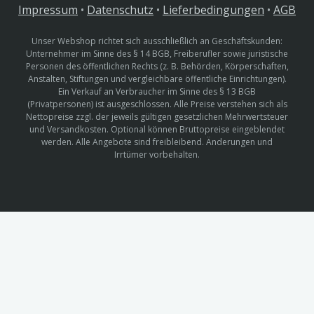
Impressum
•
Datenschutz
•
Lieferbedingungen
•
AGB
Unser Webshop richtet sich ausschließlich an Geschäftskunden:
Unternehmer im Sinne des § 14 BGB, Freiberufler sowie juristische
Personen des öffentlichen Rechts (z. B. Behörden, Körperschaften,
Anstalten, Stiftungen und vergleichbare öffentliche Einrichtungen).
Ein Verkauf an Verbraucher im Sinne des § 13 BGB
(Privatpersonen) ist ausgeschlossen. Alle Preise verstehen sich als
Nettopreise zzgl. der jeweils gültigen gesetzlichen Mehrwertsteuer
und Versandkosten. Optional können Bruttopreise eingeblendet
werden. Alle Angebote sind freibleibend. Änderungen und
Irrtümer vorbehalten.