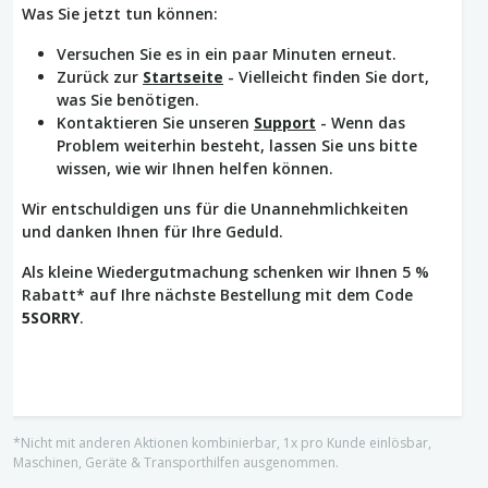
Was Sie jetzt tun können:
Versuchen Sie es in ein paar Minuten erneut.
Zurück zur
Startseite
- Vielleicht finden Sie dort,
was Sie benötigen.
Kontaktieren Sie unseren
Support
- Wenn das
Problem weiterhin besteht, lassen Sie uns bitte
wissen, wie wir Ihnen helfen können.
Wir entschuldigen uns für die Unannehmlichkeiten
und danken Ihnen für Ihre Geduld.
Als kleine Wiedergutmachung schenken wir Ihnen 5 %
Rabatt* auf Ihre nächste Bestellung mit dem Code
5SORRY
.
*Nicht mit anderen Aktionen kombinierbar, 1x pro Kunde einlösbar,
Maschinen, Geräte & Transporthilfen ausgenommen.