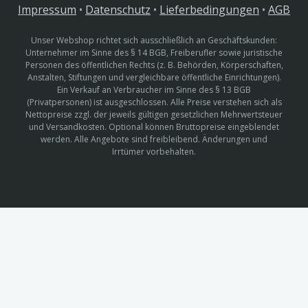
Impressum
•
Datenschutz
•
Lieferbedingungen
•
AGB
Unser Webshop richtet sich ausschließlich an Geschäftskunden:
Unternehmer im Sinne des § 14 BGB, Freiberufler sowie juristische
Personen des öffentlichen Rechts (z. B. Behörden, Körperschaften,
Anstalten, Stiftungen und vergleichbare öffentliche Einrichtungen).
Ein Verkauf an Verbraucher im Sinne des § 13 BGB
(Privatpersonen) ist ausgeschlossen. Alle Preise verstehen sich als
Nettopreise zzgl. der jeweils gültigen gesetzlichen Mehrwertsteuer
und Versandkosten. Optional können Bruttopreise eingeblendet
werden. Alle Angebote sind freibleibend. Änderungen und
Irrtümer vorbehalten.