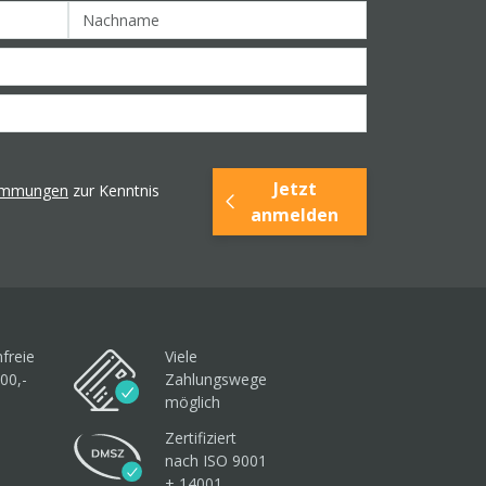
Jetzt
timmungen
zur Kenntnis
anmelden
freie
Viele
00,-
Zahlungswege
möglich
Zertifiziert
nach ISO 9001
+ 14001