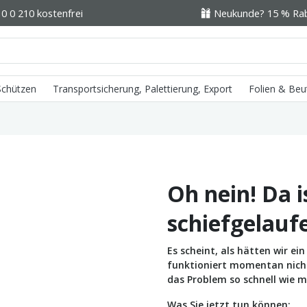
0 0 210 kostenfrei
Neukunde? 15 % Raba
 Schützen
Transportsicherung, Palettierung, Export
Folien & Beu
Oh nein! Da i
schiefgelauf
Es scheint, als hätten wir e
funktioniert momentan nicht 
das Problem so schnell wie m
Was Sie jetzt tun können: