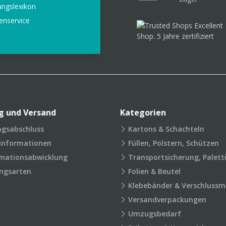
ungslexikon
enservice
g und Versand
Kategorien
agsabschluss
Kartons & Schachteln
rinformationen
Füllen, Polstern, Schützen
mationsabwicklung
Transportsicherung, Palett
ngsarten
Folien & Beutel
Klebebänder & Verschlussmi
Versandverpackungen
Umzugsbedarf