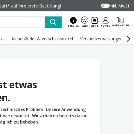
tt* auf Ihre erste Bestellung!
inkl. MwSt.
WARENKORB
SERVICE
LISTE
KONTO
WIKI
tel
Klebebänder & Verschlussmittel
Versandverpackungen
U
st etwas
en.
in technisches Problem. Unsere Anwendung
wie erwartet. Wir arbeiten bereits daran,
öglich zu beheben.