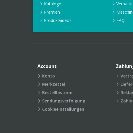
Kataloge
Verpack
Prämien
Maschin
Produktvideos
FAQ
Account
Zahlun
Konto
Vertr
Merkzettel
Liefe
Bestellhistorie
Rekla
Sendungsverfolgung
Zahlu
Cookieeinstellungen