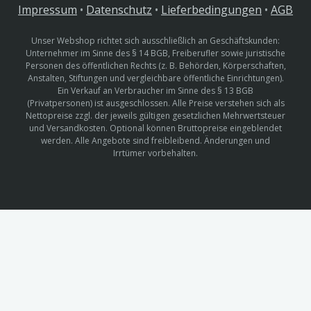
Impressum
•
Datenschutz
•
Lieferbedingungen
•
AGB
Unser Webshop richtet sich ausschließlich an Geschäftskunden:
Unternehmer im Sinne des § 14 BGB, Freiberufler sowie juristische
Personen des öffentlichen Rechts (z. B. Behörden, Körperschaften,
Anstalten, Stiftungen und vergleichbare öffentliche Einrichtungen).
Ein Verkauf an Verbraucher im Sinne des § 13 BGB
(Privatpersonen) ist ausgeschlossen. Alle Preise verstehen sich als
Nettopreise zzgl. der jeweils gültigen gesetzlichen Mehrwertsteuer
und Versandkosten. Optional können Bruttopreise eingeblendet
werden. Alle Angebote sind freibleibend. Änderungen und
Irrtümer vorbehalten.