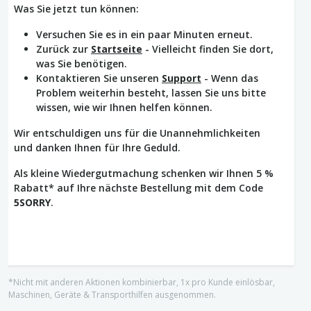
Was Sie jetzt tun können:
Versuchen Sie es in ein paar Minuten erneut.
Zurück zur
Startseite
- Vielleicht finden Sie dort,
was Sie benötigen.
Kontaktieren Sie unseren
Support
- Wenn das
Problem weiterhin besteht, lassen Sie uns bitte
wissen, wie wir Ihnen helfen können.
Wir entschuldigen uns für die Unannehmlichkeiten
und danken Ihnen für Ihre Geduld.
Als kleine Wiedergutmachung schenken wir Ihnen 5 %
Rabatt* auf Ihre nächste Bestellung mit dem Code
5SORRY
.
*Nicht mit anderen Aktionen kombinierbar, 1x pro Kunde einlösbar,
Maschinen, Geräte & Transporthilfen ausgenommen.