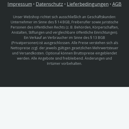
Impressum
•
Datenschutz
•
Lieferbedingungen
•
AGB
Unser Webshop richtet sich ausschließlich an Geschäftskunden:
Unternehmer im Sinne des § 14 BGB, Freiberufler sowie juristische
Personen des öffentlichen Rechts (z. B. Behörden, Körperschaften,
Anstalten, Stiftungen und vergleichbare öffentliche Einrichtungen).
Ein Verkauf an Verbraucher im Sinne des § 13 BGB
(Privatpersonen) ist ausgeschlossen. Alle Preise verstehen sich als
Nettopreise zzgl. der jeweils gültigen gesetzlichen Mehrwertsteuer
und Versandkosten. Optional können Bruttopreise eingeblendet
werden. Alle Angebote sind freibleibend. Änderungen und
Irrtümer vorbehalten.