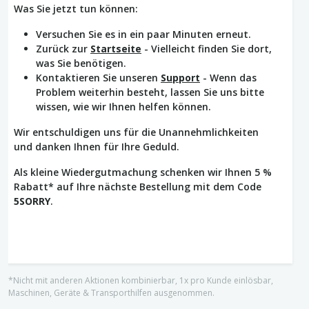
Was Sie jetzt tun können:
Versuchen Sie es in ein paar Minuten erneut.
Zurück zur
Startseite
- Vielleicht finden Sie dort,
was Sie benötigen.
Kontaktieren Sie unseren
Support
- Wenn das
Problem weiterhin besteht, lassen Sie uns bitte
wissen, wie wir Ihnen helfen können.
Wir entschuldigen uns für die Unannehmlichkeiten
und danken Ihnen für Ihre Geduld.
Als kleine Wiedergutmachung schenken wir Ihnen 5 %
Rabatt* auf Ihre nächste Bestellung mit dem Code
5SORRY
.
*Nicht mit anderen Aktionen kombinierbar, 1x pro Kunde einlösbar,
Maschinen, Geräte & Transporthilfen ausgenommen.