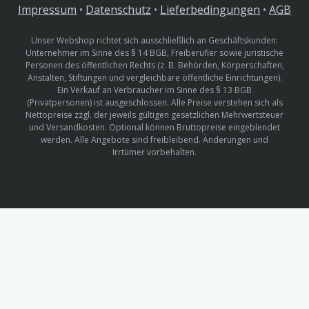
Impressum
•
Datenschutz
•
Lieferbedingungen
•
AGB
Unser Webshop richtet sich ausschließlich an Geschäftskunden:
Unternehmer im Sinne des § 14 BGB, Freiberufler sowie juristische
Personen des öffentlichen Rechts (z. B. Behörden, Körperschaften,
Anstalten, Stiftungen und vergleichbare öffentliche Einrichtungen).
Ein Verkauf an Verbraucher im Sinne des § 13 BGB
(Privatpersonen) ist ausgeschlossen. Alle Preise verstehen sich als
Nettopreise zzgl. der jeweils gültigen gesetzlichen Mehrwertsteuer
und Versandkosten. Optional können Bruttopreise eingeblendet
werden. Alle Angebote sind freibleibend. Änderungen und
Irrtümer vorbehalten.