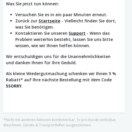
Was Sie jetzt tun können:
Versuchen Sie es in ein paar Minuten erneut.
Zurück zur
Startseite
- Vielleicht finden Sie dort,
was Sie benötigen.
Kontaktieren Sie unseren
Support
- Wenn das
Problem weiterhin besteht, lassen Sie uns bitte
wissen, wie wir Ihnen helfen können.
Wir entschuldigen uns für die Unannehmlichkeiten
und danken Ihnen für Ihre Geduld.
Als kleine Wiedergutmachung schenken wir Ihnen 5 %
Rabatt* auf Ihre nächste Bestellung mit dem Code
5SORRY
.
*Nicht mit anderen Aktionen kombinierbar, 1x pro Kunde einlösbar,
Maschinen, Geräte & Transporthilfen ausgenommen.