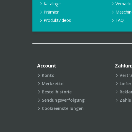
Kataloge
Verpack
Prämien
Maschin
Produktvideos
FAQ
Account
Zahlun
Konto
Vertr
Merkzettel
Liefe
Bestellhistorie
Rekla
Sendungsverfolgung
Zahlu
Cookieeinstellungen