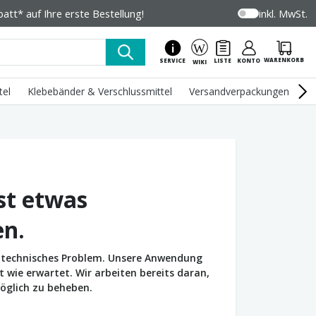
tt* auf Ihre erste Bestellung!
inkl. MwSt.
WARENKORB
SERVICE
LISTE
KONTO
WIKI
tel
Klebebänder & Verschlussmittel
Versandverpackungen
U
st etwas
en.
in technisches Problem. Unsere Anwendung
wie erwartet. Wir arbeiten bereits daran,
öglich zu beheben.