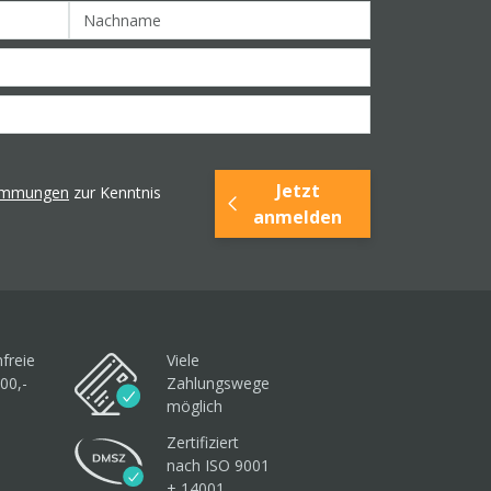
Jetzt
timmungen
zur Kenntnis
anmelden
freie
Viele
00,-
Zahlungswege
möglich
Zertifiziert
nach ISO 9001
+ 14001