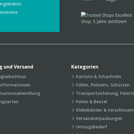
ungslexikon
enservice
g und Versand
Kategorien
agsabschluss
Kartons & Schachteln
rinformationen
Füllen, Polstern, Schützen
mationsabwicklung
Transportsicherung, Palett
ngsarten
Folien & Beutel
Klebebänder & Verschlussmi
Versandverpackungen
Umzugsbedarf