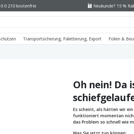
0 0 210 kostenfrei
Neukunde? 15 % Raba
 Schützen
Transportsicherung, Palettierung, Export
Folien & Beu
Oh nein! Da i
schiefgelauf
Es scheint, als hätten wir e
funktioniert momentan nicht 
das Problem so schnell wie m
Was Sie jetzt tun können: