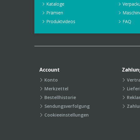
Kataloge
Verpack
Prämien
Maschin
Produktvideos
FAQ
Account
Zahlun
Konto
Vertr
Merkzettel
Liefe
Bestellhistorie
Rekla
Sendungsverfolgung
Zahlu
Cookieeinstellungen