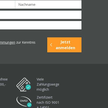
Jetzt
timmungen
zur Kenntnis
anmelden
freie
Viele
00,-
Zahlungswege
möglich
Zertifiziert
nach ISO 9001
+ 14001