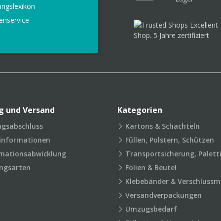
ungslexikon
enservice
g und Versand
Kategorien
agsabschluss
Kartons & Schachteln
rinformationen
Füllen, Polstern, Schützen
mationsabwicklung
Transportsicherung, Palett
ngsarten
Folien & Beutel
Klebebänder & Verschlussmi
Versandverpackungen
Umzugsbedarf