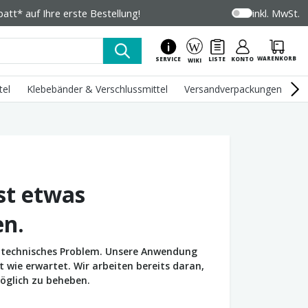
tt* auf Ihre erste Bestellung!
inkl. MwSt.
WARENKORB
SERVICE
LISTE
KONTO
WIKI
tel
Klebebänder & Verschlussmittel
Versandverpackungen
U
st etwas
en.
in technisches Problem. Unsere Anwendung
wie erwartet. Wir arbeiten bereits daran,
öglich zu beheben.