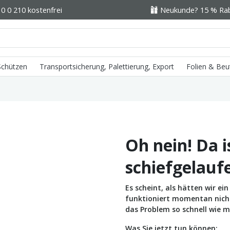
0 0 210 kostenfrei
Neukunde? 15 % Raba
 Schützen
Transportsicherung, Palettierung, Export
Folien & Beu
Oh nein! Da i
schiefgelauf
Es scheint, als hätten wir e
funktioniert momentan nicht 
das Problem so schnell wie m
Was Sie jetzt tun können: