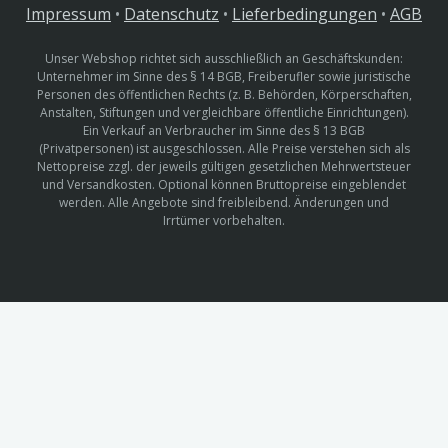
Impressum
•
Datenschutz
•
Lieferbedingungen
•
AGB
Unser Webshop richtet sich ausschließlich an Geschäftskunden:
Unternehmer im Sinne des § 14 BGB, Freiberufler sowie juristische
Personen des öffentlichen Rechts (z. B. Behörden, Körperschaften,
Anstalten, Stiftungen und vergleichbare öffentliche Einrichtungen).
Ein Verkauf an Verbraucher im Sinne des § 13 BGB
(Privatpersonen) ist ausgeschlossen. Alle Preise verstehen sich als
Nettopreise zzgl. der jeweils gültigen gesetzlichen Mehrwertsteuer
und Versandkosten. Optional können Bruttopreise eingeblendet
werden. Alle Angebote sind freibleibend. Änderungen und
Irrtümer vorbehalten.