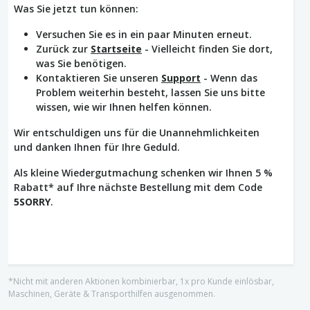
Was Sie jetzt tun können:
Versuchen Sie es in ein paar Minuten erneut.
Zurück zur
Startseite
- Vielleicht finden Sie dort,
was Sie benötigen.
Kontaktieren Sie unseren
Support
- Wenn das
Problem weiterhin besteht, lassen Sie uns bitte
wissen, wie wir Ihnen helfen können.
Wir entschuldigen uns für die Unannehmlichkeiten
und danken Ihnen für Ihre Geduld.
Als kleine Wiedergutmachung schenken wir Ihnen 5 %
Rabatt* auf Ihre nächste Bestellung mit dem Code
5SORRY
.
*Nicht mit anderen Aktionen kombinierbar, 1x pro Kunde einlösbar,
Maschinen, Geräte & Transporthilfen ausgenommen.