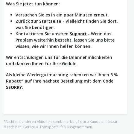
Was Sie jetzt tun können:
Versuchen Sie es in ein paar Minuten erneut.
Zurück zur
Startseite
- Vielleicht finden Sie dort,
was Sie benötigen.
Kontaktieren Sie unseren
Support
- Wenn das
Problem weiterhin besteht, lassen Sie uns bitte
wissen, wie wir Ihnen helfen können.
Wir entschuldigen uns für die Unannehmlichkeiten
und danken Ihnen für Ihre Geduld.
Als kleine Wiedergutmachung schenken wir Ihnen 5 %
Rabatt* auf Ihre nächste Bestellung mit dem Code
5SORRY
.
*Nicht mit anderen Aktionen kombinierbar, 1x pro Kunde einlösbar,
Maschinen, Geräte & Transporthilfen ausgenommen.