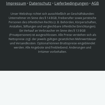
Impressum
•
Datenschutz
•
Lieferbedingungen
•
AGB
Unser Webshop richtet sich ausschließlich an Geschäftskunden:
Unternehmer im Sinne des § 14 BGB, Freiberufler sowie juristische
Personen des öffentlichen Rechts (z. B. Behörden, Körperschaften,
Anstalten, Stiftungen und vergleichbare öffentliche Einrichtungen).
Ein Verkauf an Verbraucher im Sinne des § 13 BGB
(Privatpersonen) ist ausgeschlossen. Alle Preise verstehen sich als
Nettopreise zzgl. der jeweils gültigen gesetzlichen Mehrwertsteuer
und Versandkosten. Optional können Bruttopreise eingeblendet
werden. Alle Angebote sind freibleibend. Änderungen und
Irrtümer vorbehalten.