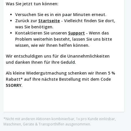
Was Sie jetzt tun können:
Versuchen Sie es in ein paar Minuten erneut.
Zurück zur
Startseite
- Vielleicht finden Sie dort,
was Sie benötigen.
Kontaktieren Sie unseren
Support
- Wenn das
Problem weiterhin besteht, lassen Sie uns bitte
wissen, wie wir Ihnen helfen können.
Wir entschuldigen uns für die Unannehmlichkeiten
und danken Ihnen für Ihre Geduld.
Als kleine Wiedergutmachung schenken wir Ihnen 5 %
Rabatt* auf Ihre nächste Bestellung mit dem Code
5SORRY
.
*Nicht mit anderen Aktionen kombinierbar, 1x pro Kunde einlösbar,
Maschinen, Geräte & Transporthilfen ausgenommen.