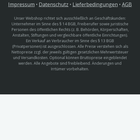
Impressum
•
Datenschutz
•
Lieferbedingungen
•
AGB
Unser Webshop richtet sich ausschließlich an Geschäftskunden:
Unternehmer im Sinne des § 14 BGB, Freiberufler sowie juristische
Personen des öffentlichen Rechts (z. B. Behörden, Körperschaften,
Anstalten, Stiftungen und vergleichbare öffentliche Einrichtungen).
Ein Verkauf an Verbraucher im Sinne des § 13 BGB
(Privatpersonen) ist ausgeschlossen. Alle Preise verstehen sich als
Nettopreise zzgl. der jeweils gültigen gesetzlichen Mehrwertsteuer
und Versandkosten. Optional können Bruttopreise eingeblendet
werden. Alle Angebote sind freibleibend. Änderungen und
Irrtümer vorbehalten.