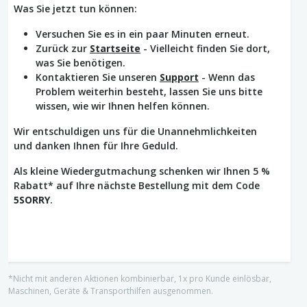
Was Sie jetzt tun können:
Versuchen Sie es in ein paar Minuten erneut.
Zurück zur
Startseite
- Vielleicht finden Sie dort,
was Sie benötigen.
Kontaktieren Sie unseren
Support
- Wenn das
Problem weiterhin besteht, lassen Sie uns bitte
wissen, wie wir Ihnen helfen können.
Wir entschuldigen uns für die Unannehmlichkeiten
und danken Ihnen für Ihre Geduld.
Als kleine Wiedergutmachung schenken wir Ihnen 5 %
Rabatt* auf Ihre nächste Bestellung mit dem Code
5SORRY
.
*Nicht mit anderen Aktionen kombinierbar, 1x pro Kunde einlösbar,
Maschinen, Geräte & Transporthilfen ausgenommen.