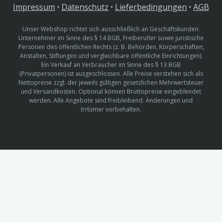
Impressum
•
Datenschutz
•
Lieferbedingungen
•
AGB
Unser Webshop richtet sich ausschließlich an Geschäftskunden:
Unternehmer im Sinne des § 14 BGB, Freiberufler sowie juristische
Personen des öffentlichen Rechts (z. B. Behörden, Körperschaften,
Anstalten, Stiftungen und vergleichbare öffentliche Einrichtungen).
Ein Verkauf an Verbraucher im Sinne des § 13 BGB
(Privatpersonen) ist ausgeschlossen. Alle Preise verstehen sich als
Nettopreise zzgl. der jeweils gültigen gesetzlichen Mehrwertsteuer
und Versandkosten. Optional können Bruttopreise eingeblendet
werden. Alle Angebote sind freibleibend. Änderungen und
Irrtümer vorbehalten.