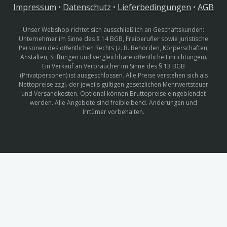
Impressum
•
Datenschutz
•
Lieferbedingungen
•
AGB
Unser Webshop richtet sich ausschließlich an Geschäftskunden:
Unternehmer im Sinne des § 14 BGB, Freiberufler sowie juristische
Personen des öffentlichen Rechts (z. B. Behörden, Körperschaften,
Anstalten, Stiftungen und vergleichbare öffentliche Einrichtungen).
Ein Verkauf an Verbraucher im Sinne des § 13 BGB
(Privatpersonen) ist ausgeschlossen. Alle Preise verstehen sich als
Nettopreise zzgl. der jeweils gültigen gesetzlichen Mehrwertsteuer
und Versandkosten. Optional können Bruttopreise eingeblendet
werden. Alle Angebote sind freibleibend. Änderungen und
Irrtümer vorbehalten.