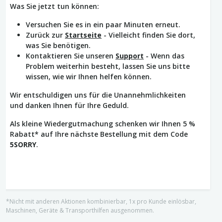
Was Sie jetzt tun können:
Versuchen Sie es in ein paar Minuten erneut.
Zurück zur
Startseite
- Vielleicht finden Sie dort,
was Sie benötigen.
Kontaktieren Sie unseren
Support
- Wenn das
Problem weiterhin besteht, lassen Sie uns bitte
wissen, wie wir Ihnen helfen können.
Wir entschuldigen uns für die Unannehmlichkeiten
und danken Ihnen für Ihre Geduld.
Als kleine Wiedergutmachung schenken wir Ihnen 5 %
Rabatt* auf Ihre nächste Bestellung mit dem Code
5SORRY
.
*Nicht mit anderen Aktionen kombinierbar, 1x pro Kunde einlösbar,
Maschinen, Geräte & Transporthilfen ausgenommen.