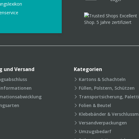
ungslexikon
enservice
g und Versand
Kategorien
agsabschluss
Kartons & Schachteln
rinformationen
Füllen, Polstern, Schützen
mationsabwicklung
Transportsicherung, Palett
ngsarten
Folien & Beutel
Klebebänder & Verschlussmi
Versandverpackungen
Umzugsbedarf