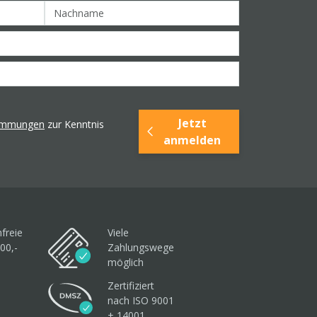
Jetzt
timmungen
zur Kenntnis
anmelden
freie
Viele
00,-
Zahlungswege
möglich
Zertifiziert
nach ISO 9001
+ 14001