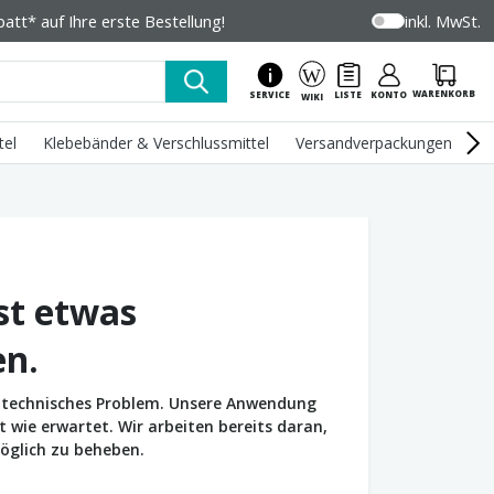
tt* auf Ihre erste Bestellung!
inkl. MwSt.
WARENKORB
SERVICE
LISTE
KONTO
WIKI
tel
Klebebänder & Verschlussmittel
Versandverpackungen
U
st etwas
en.
in technisches Problem. Unsere Anwendung
wie erwartet. Wir arbeiten bereits daran,
öglich zu beheben.