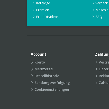
Kataloge
Verpack
Prämien
Maschin
Produktvideos
FAQ
Account
Zahlun
Konto
Vertr
Merkzettel
Liefe
Bestellhistorie
Rekla
Sendungsverfolgung
Zahlu
Cookieeinstellungen