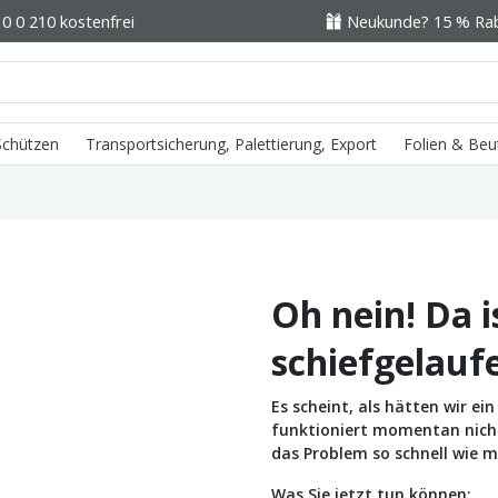
0 0 210 kostenfrei
Neukunde? 15 % Raba
 Schützen
Transportsicherung, Palettierung, Export
Folien & Beu
Oh nein! Da i
schiefgelauf
Es scheint, als hätten wir e
funktioniert momentan nicht 
das Problem so schnell wie m
Was Sie jetzt tun können: