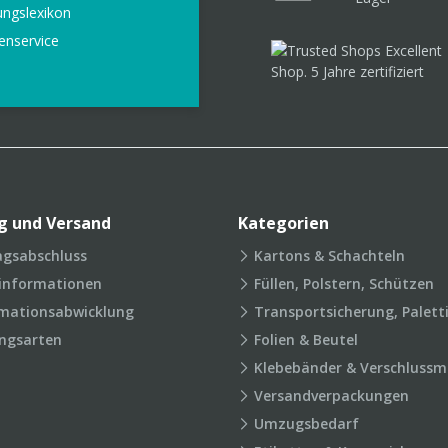
ungslexikon
enservice
g und Versand
Kategorien
agsabschluss
Kartons & Schachteln
rinformationen
Füllen, Polstern, Schützen
mationsabwicklung
Transportsicherung, Palett
ngsarten
Folien & Beutel
Klebebänder & Verschlussmi
Versandverpackungen
Umzugsbedarf