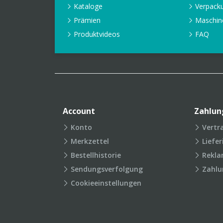
Kataloge
Verpack
Prämien
Maschin
Produktvideos
FAQ
Account
Zahlun
Konto
Vertr
Merkzettel
Liefe
Bestellhistorie
Rekla
Sendungsverfolgung
Zahlu
Cookieeinstellungen