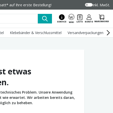
tt* auf Ihre erste Bestellung!
inkl. MwSt.
WARENKORB
SERVICE
LISTE
KONTO
WIKI
tel
Klebebänder & Verschlussmittel
Versandverpackungen
U
st etwas
en.
in technisches Problem. Unsere Anwendung
wie erwartet. Wir arbeiten bereits daran,
öglich zu beheben.