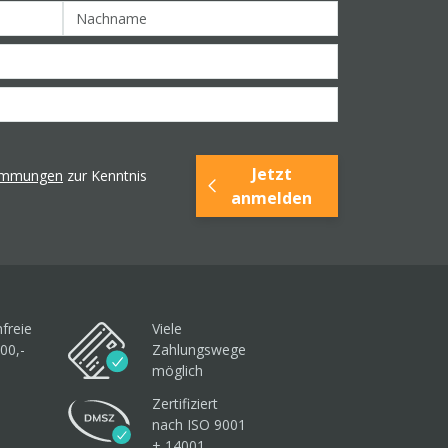
Jetzt
timmungen
zur Kenntnis
anmelden
freie
Viele
00,-
Zahlungswege
möglich
Zertifiziert
nach ISO 9001
+ 14001