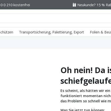
0 0 210 kostenfrei
Neukunde? 15 % Raba
 Schützen
Transportsicherung, Palettierung, Export
Folien & Beu
Oh nein! Da i
schiefgelauf
Es scheint, als hätten wir e
funktioniert momentan nicht 
das Problem so schnell wie m
Was Sie jetzt tun können: