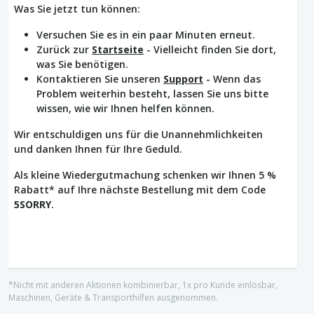
Was Sie jetzt tun können:
Versuchen Sie es in ein paar Minuten erneut.
Zurück zur
Startseite
- Vielleicht finden Sie dort,
was Sie benötigen.
Kontaktieren Sie unseren
Support
- Wenn das
Problem weiterhin besteht, lassen Sie uns bitte
wissen, wie wir Ihnen helfen können.
Wir entschuldigen uns für die Unannehmlichkeiten
und danken Ihnen für Ihre Geduld.
Als kleine Wiedergutmachung schenken wir Ihnen 5 %
Rabatt* auf Ihre nächste Bestellung mit dem Code
5SORRY
.
*Nicht mit anderen Aktionen kombinierbar, 1x pro Kunde einlösbar,
Maschinen, Geräte & Transporthilfen ausgenommen.