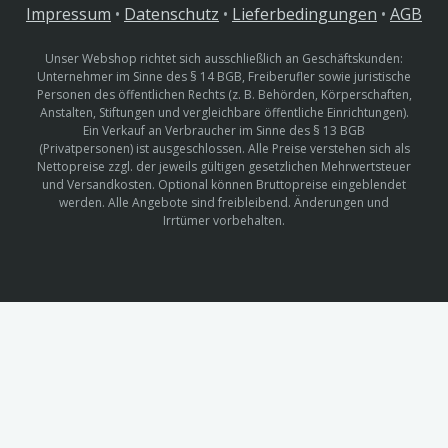
Impressum
•
Datenschutz
•
Lieferbedingungen
•
AGB
Unser Webshop richtet sich ausschließlich an Geschäftskunden:
Unternehmer im Sinne des § 14 BGB, Freiberufler sowie juristische
Personen des öffentlichen Rechts (z. B. Behörden, Körperschaften,
Anstalten, Stiftungen und vergleichbare öffentliche Einrichtungen).
Ein Verkauf an Verbraucher im Sinne des § 13 BGB
(Privatpersonen) ist ausgeschlossen. Alle Preise verstehen sich als
Nettopreise zzgl. der jeweils gültigen gesetzlichen Mehrwertsteuer
und Versandkosten. Optional können Bruttopreise eingeblendet
werden. Alle Angebote sind freibleibend. Änderungen und
Irrtümer vorbehalten.