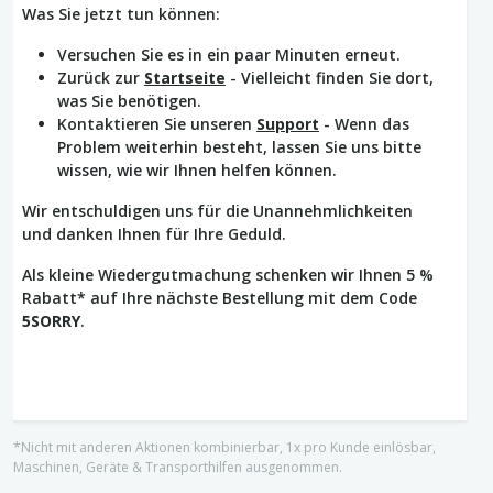
Was Sie jetzt tun können:
Versuchen Sie es in ein paar Minuten erneut.
Zurück zur
Startseite
- Vielleicht finden Sie dort,
was Sie benötigen.
Kontaktieren Sie unseren
Support
- Wenn das
Problem weiterhin besteht, lassen Sie uns bitte
wissen, wie wir Ihnen helfen können.
Wir entschuldigen uns für die Unannehmlichkeiten
und danken Ihnen für Ihre Geduld.
Als kleine Wiedergutmachung schenken wir Ihnen 5 %
Rabatt* auf Ihre nächste Bestellung mit dem Code
5SORRY
.
*Nicht mit anderen Aktionen kombinierbar, 1x pro Kunde einlösbar,
Maschinen, Geräte & Transporthilfen ausgenommen.