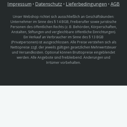
Impressum
•
Datenschutz
•
Lieferbedingungen
•
AGB
Unser Webshop richtet sich ausschließlich an Geschäftskunden:
Unternehmer im Sinne des § 14 BGB, Freiberufler sowie juristische
Personen des öffentlichen Rechts (z. B. Behörden, Körperschaften,
Anstalten, Stiftungen und vergleichbare öffentliche Einrichtungen).
Ein Verkauf an Verbraucher im Sinne des § 13 BGB
(Privatpersonen) ist ausgeschlossen. Alle Preise verstehen sich als
Nettopreise zzgl. der jeweils gültigen gesetzlichen Mehrwertsteuer
und Versandkosten. Optional können Bruttopreise eingeblendet
werden. Alle Angebote sind freibleibend. Änderungen und
Irrtümer vorbehalten.