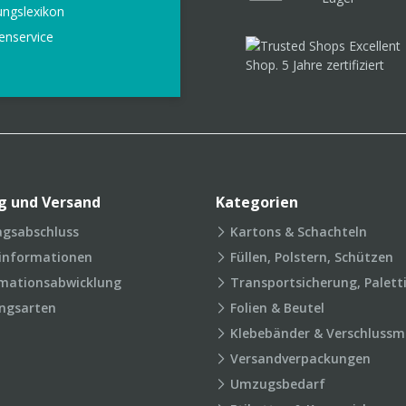
ungslexikon
enservice
g und Versand
Kategorien
agsabschluss
Kartons & Schachteln
rinformationen
Füllen, Polstern, Schützen
mationsabwicklung
Transportsicherung, Palett
ngsarten
Folien & Beutel
Klebebänder & Verschlussmi
Versandverpackungen
Umzugsbedarf