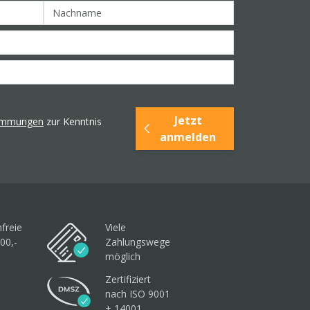
Jetzt
timmungen
zur Kenntnis
anmelden
freie
Viele
00,-
Zahlungswege
möglich
Zertifiziert
nach ISO 9001
+ 14001