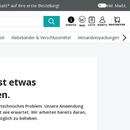
tt* auf Ihre erste Bestellung!
inkl. MwSt.
WARENKORB
SERVICE
LISTE
KONTO
WIKI
tel
Klebebänder & Verschlussmittel
Versandverpackungen
U
st etwas
en.
in technisches Problem. Unsere Anwendung
wie erwartet. Wir arbeiten bereits daran,
öglich zu beheben.