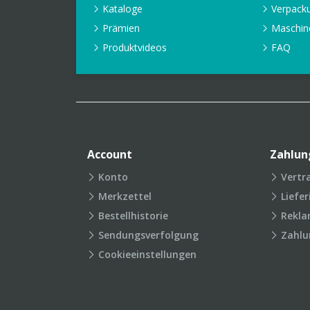
Kataloge
Verpack
Prämien
Maschin
Produktvideos
FAQ
Account
Zahlun
Konto
Vertr
Merkzettel
Liefe
Bestellhistorie
Rekla
Sendungsverfolgung
Zahlu
Cookieeinstellungen