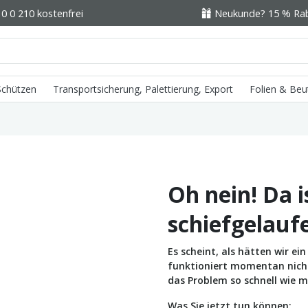
0 0 210 kostenfrei
Neukunde? 15 % Raba
 Schützen
Transportsicherung, Palettierung, Export
Folien & Beu
Oh nein! Da i
schiefgelauf
Es scheint, als hätten wir e
funktioniert momentan nicht 
das Problem so schnell wie m
Was Sie jetzt tun können: