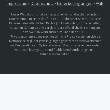
Impressum
•
Datenschutz
•
Lieferbedingungen
•
AGB
Unser Webshop richtet sich ausschließlich an Geschäftskunden:
Unternehmer im Sinne des § 14 BGB, Freiberufler sowie juristische
Personen des öffentlichen Rechts (z. B. Behörden, Körperschaften,
Anstalten, Stiftungen und vergleichbare öffentliche Einrichtungen).
Ein Verkauf an Verbraucher im Sinne des § 13 BGB
(Privatpersonen) ist ausgeschlossen. Alle Preise verstehen sich als
Nettopreise zzgl. der jeweils gültigen gesetzlichen Mehrwertsteuer
und Versandkosten. Optional können Bruttopreise eingeblendet
werden. Alle Angebote sind freibleibend. Änderungen und
Irrtümer vorbehalten.