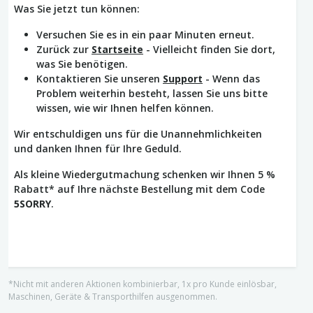
Was Sie jetzt tun können:
Versuchen Sie es in ein paar Minuten erneut.
Zurück zur
Startseite
- Vielleicht finden Sie dort,
was Sie benötigen.
Kontaktieren Sie unseren
Support
- Wenn das
Problem weiterhin besteht, lassen Sie uns bitte
wissen, wie wir Ihnen helfen können.
Wir entschuldigen uns für die Unannehmlichkeiten
und danken Ihnen für Ihre Geduld.
Als kleine Wiedergutmachung schenken wir Ihnen 5 %
Rabatt* auf Ihre nächste Bestellung mit dem Code
5SORRY
.
*Nicht mit anderen Aktionen kombinierbar, 1x pro Kunde einlösbar,
Maschinen, Geräte & Transporthilfen ausgenommen.