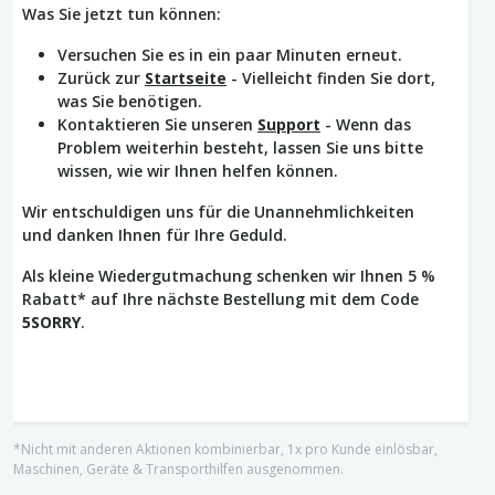
Was Sie jetzt tun können:
Versuchen Sie es in ein paar Minuten erneut.
Zurück zur
Startseite
- Vielleicht finden Sie dort,
was Sie benötigen.
Kontaktieren Sie unseren
Support
- Wenn das
Problem weiterhin besteht, lassen Sie uns bitte
wissen, wie wir Ihnen helfen können.
Wir entschuldigen uns für die Unannehmlichkeiten
und danken Ihnen für Ihre Geduld.
Als kleine Wiedergutmachung schenken wir Ihnen 5 %
Rabatt* auf Ihre nächste Bestellung mit dem Code
5SORRY
.
*Nicht mit anderen Aktionen kombinierbar, 1x pro Kunde einlösbar,
Maschinen, Geräte & Transporthilfen ausgenommen.