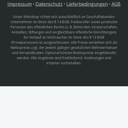
Impressum
•
Datenschutz
•
Lieferbedingungen
•
AGB
Unser Webshop richtet sich ausschließlich an Geschäftskunden:
Unternehmer im Sinne des § 14 BGB, Freiberufler sowie juristische
Personen des öffentlichen Rechts (z. B. Behörden, Körperschaften,
Anstalten, Stiftungen und vergleichbare öffentliche Einrichtungen).
Ein Verkauf an Verbraucher im Sinne des § 13 BGB
(Privatpersonen) ist ausgeschlossen. Alle Preise verstehen sich als
Nettopreise zzgl. der jeweils gültigen gesetzlichen Mehrwertsteuer
und Versandkosten. Optional können Bruttopreise eingeblendet
werden. Alle Angebote sind freibleibend. Änderungen und
Irrtümer vorbehalten.