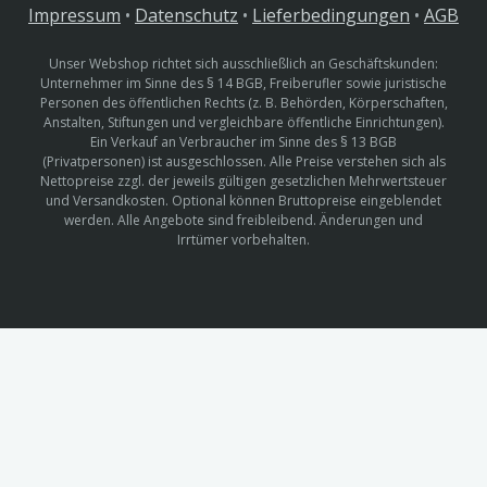
Impressum
•
Datenschutz
•
Lieferbedingungen
•
AGB
Unser Webshop richtet sich ausschließlich an Geschäftskunden:
Unternehmer im Sinne des § 14 BGB, Freiberufler sowie juristische
Personen des öffentlichen Rechts (z. B. Behörden, Körperschaften,
Anstalten, Stiftungen und vergleichbare öffentliche Einrichtungen).
Ein Verkauf an Verbraucher im Sinne des § 13 BGB
(Privatpersonen) ist ausgeschlossen. Alle Preise verstehen sich als
Nettopreise zzgl. der jeweils gültigen gesetzlichen Mehrwertsteuer
und Versandkosten. Optional können Bruttopreise eingeblendet
werden. Alle Angebote sind freibleibend. Änderungen und
Irrtümer vorbehalten.