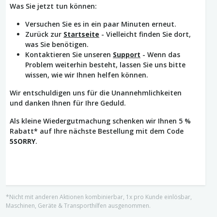
Was Sie jetzt tun können:
Versuchen Sie es in ein paar Minuten erneut.
Zurück zur
Startseite
- Vielleicht finden Sie dort,
was Sie benötigen.
Kontaktieren Sie unseren
Support
- Wenn das
Problem weiterhin besteht, lassen Sie uns bitte
wissen, wie wir Ihnen helfen können.
Wir entschuldigen uns für die Unannehmlichkeiten
und danken Ihnen für Ihre Geduld.
Als kleine Wiedergutmachung schenken wir Ihnen 5 %
Rabatt* auf Ihre nächste Bestellung mit dem Code
5SORRY
.
*Nicht mit anderen Aktionen kombinierbar, 1x pro Kunde einlösbar,
Maschinen, Geräte & Transporthilfen ausgenommen.