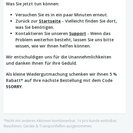
Was Sie jetzt tun können:
Versuchen Sie es in ein paar Minuten erneut.
Zurück zur
Startseite
- Vielleicht finden Sie dort,
was Sie benötigen.
Kontaktieren Sie unseren
Support
- Wenn das
Problem weiterhin besteht, lassen Sie uns bitte
wissen, wie wir Ihnen helfen können.
Wir entschuldigen uns für die Unannehmlichkeiten
und danken Ihnen für Ihre Geduld.
Als kleine Wiedergutmachung schenken wir Ihnen 5 %
Rabatt* auf Ihre nächste Bestellung mit dem Code
5SORRY
.
*Nicht mit anderen Aktionen kombinierbar, 1x pro Kunde einlösbar,
Maschinen, Geräte & Transporthilfen ausgenommen.