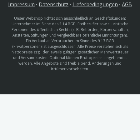
Impressum
•
Datenschutz
•
Lieferbedingungen
•
AGB
Unser Webshop richtet sich ausschließlich an Geschäftskunden:
Unternehmer im Sinne des § 14 BGB, Freiberufler sowie juristische
Personen des öffentlichen Rechts (z. B. Behörden, Körperschaften,
Anstalten, Stiftungen und vergleichbare öffentliche Einrichtungen).
Ein Verkauf an Verbraucher im Sinne des § 13 BGB
(Privatpersonen) ist ausgeschlossen. Alle Preise verstehen sich als
Nettopreise zzgl. der jeweils gültigen gesetzlichen Mehrwertsteuer
und Versandkosten. Optional können Bruttopreise eingeblendet
werden. Alle Angebote sind freibleibend. Änderungen und
Irrtümer vorbehalten.