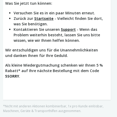
Was Sie jetzt tun können:
Versuchen Sie es in ein paar Minuten erneut.
Zurück zur
Startseite
- Vielleicht finden Sie dort,
was Sie benötigen.
Kontaktieren Sie unseren
Support
- Wenn das
Problem weiterhin besteht, lassen Sie uns bitte
wissen, wie wir Ihnen helfen können.
Wir entschuldigen uns für die Unannehmlichkeiten
und danken Ihnen für Ihre Geduld.
Als kleine Wiedergutmachung schenken wir Ihnen 5 %
Rabatt* auf Ihre nächste Bestellung mit dem Code
5SORRY
.
*Nicht mit anderen Aktionen kombinierbar, 1x pro Kunde einlösbar,
Maschinen, Geräte & Transporthilfen ausgenommen.