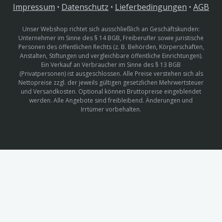
Impressum
•
Datenschutz
•
Lieferbedingungen
•
AGB
Unser Webshop richtet sich ausschließlich an Geschäftskunden:
Unternehmer im Sinne des § 14 BGB, Freiberufler sowie juristische
Personen des öffentlichen Rechts (z. B. Behörden, Körperschaften,
Anstalten, Stiftungen und vergleichbare öffentliche Einrichtungen).
Ein Verkauf an Verbraucher im Sinne des § 13 BGB
(Privatpersonen) ist ausgeschlossen. Alle Preise verstehen sich als
Nettopreise zzgl. der jeweils gültigen gesetzlichen Mehrwertsteuer
und Versandkosten. Optional können Bruttopreise eingeblendet
werden. Alle Angebote sind freibleibend. Änderungen und
Irrtümer vorbehalten.