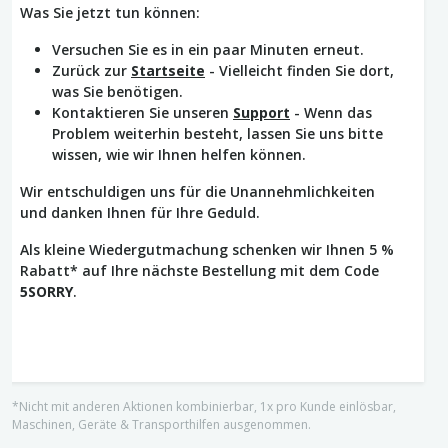
Was Sie jetzt tun können:
Versuchen Sie es in ein paar Minuten erneut.
Zurück zur
Startseite
- Vielleicht finden Sie dort,
was Sie benötigen.
Kontaktieren Sie unseren
Support
- Wenn das
Problem weiterhin besteht, lassen Sie uns bitte
wissen, wie wir Ihnen helfen können.
Wir entschuldigen uns für die Unannehmlichkeiten
und danken Ihnen für Ihre Geduld.
Als kleine Wiedergutmachung schenken wir Ihnen 5 %
Rabatt* auf Ihre nächste Bestellung mit dem Code
5SORRY
.
*Nicht mit anderen Aktionen kombinierbar, 1x pro Kunde einlösbar,
Maschinen, Geräte & Transporthilfen ausgenommen.