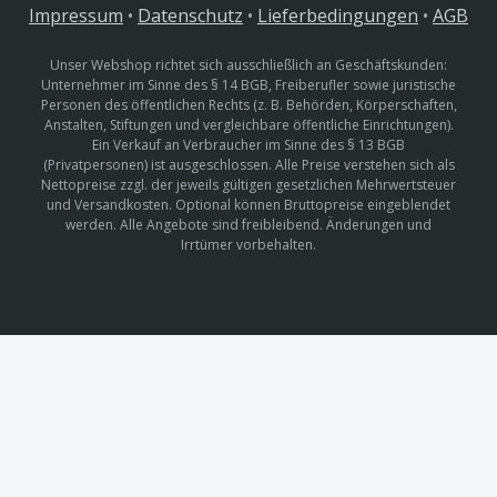
Impressum
•
Datenschutz
•
Lieferbedingungen
•
AGB
Unser Webshop richtet sich ausschließlich an Geschäftskunden:
Unternehmer im Sinne des § 14 BGB, Freiberufler sowie juristische
Personen des öffentlichen Rechts (z. B. Behörden, Körperschaften,
Anstalten, Stiftungen und vergleichbare öffentliche Einrichtungen).
Ein Verkauf an Verbraucher im Sinne des § 13 BGB
(Privatpersonen) ist ausgeschlossen. Alle Preise verstehen sich als
Nettopreise zzgl. der jeweils gültigen gesetzlichen Mehrwertsteuer
und Versandkosten. Optional können Bruttopreise eingeblendet
werden. Alle Angebote sind freibleibend. Änderungen und
Irrtümer vorbehalten.