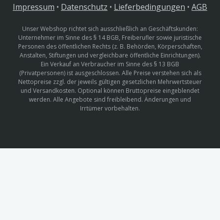
Impressum
•
Datenschutz
•
Lieferbedingungen
•
AGB
Unser Webshop richtet sich ausschließlich an Geschäftskunden:
Unternehmer im Sinne des § 14 BGB, Freiberufler sowie juristische
Personen des öffentlichen Rechts (z. B. Behörden, Körperschaften,
Anstalten, Stiftungen und vergleichbare öffentliche Einrichtungen).
Ein Verkauf an Verbraucher im Sinne des § 13 BGB
(Privatpersonen) ist ausgeschlossen. Alle Preise verstehen sich als
Nettopreise zzgl. der jeweils gültigen gesetzlichen Mehrwertsteuer
und Versandkosten. Optional können Bruttopreise eingeblendet
werden. Alle Angebote sind freibleibend. Änderungen und
Irrtümer vorbehalten.