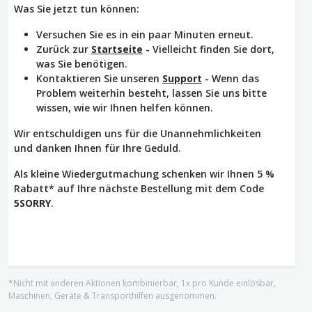
Was Sie jetzt tun können:
Versuchen Sie es in ein paar Minuten erneut.
Zurück zur
Startseite
- Vielleicht finden Sie dort,
was Sie benötigen.
Kontaktieren Sie unseren
Support
- Wenn das
Problem weiterhin besteht, lassen Sie uns bitte
wissen, wie wir Ihnen helfen können.
Wir entschuldigen uns für die Unannehmlichkeiten
und danken Ihnen für Ihre Geduld.
Als kleine Wiedergutmachung schenken wir Ihnen 5 %
Rabatt* auf Ihre nächste Bestellung mit dem Code
5SORRY
.
*Nicht mit anderen Aktionen kombinierbar, 1x pro Kunde einlösbar,
Maschinen, Geräte & Transporthilfen ausgenommen.