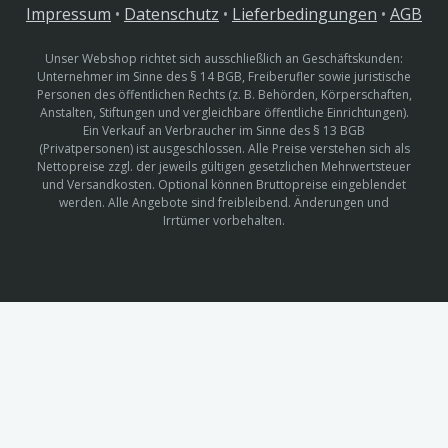
Impressum
•
Datenschutz
•
Lieferbedingungen
•
AGB
Unser Webshop richtet sich ausschließlich an Geschäftskunden:
Unternehmer im Sinne des § 14 BGB, Freiberufler sowie juristische
Personen des öffentlichen Rechts (z. B. Behörden, Körperschaften,
Anstalten, Stiftungen und vergleichbare öffentliche Einrichtungen).
Ein Verkauf an Verbraucher im Sinne des § 13 BGB
(Privatpersonen) ist ausgeschlossen. Alle Preise verstehen sich als
Nettopreise zzgl. der jeweils gültigen gesetzlichen Mehrwertsteuer
und Versandkosten. Optional können Bruttopreise eingeblendet
werden. Alle Angebote sind freibleibend. Änderungen und
Irrtümer vorbehalten.