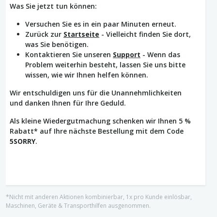
Was Sie jetzt tun können:
Versuchen Sie es in ein paar Minuten erneut.
Zurück zur
Startseite
- Vielleicht finden Sie dort,
was Sie benötigen.
Kontaktieren Sie unseren
Support
- Wenn das
Problem weiterhin besteht, lassen Sie uns bitte
wissen, wie wir Ihnen helfen können.
Wir entschuldigen uns für die Unannehmlichkeiten
und danken Ihnen für Ihre Geduld.
Als kleine Wiedergutmachung schenken wir Ihnen 5 %
Rabatt* auf Ihre nächste Bestellung mit dem Code
5SORRY
.
*Nicht mit anderen Aktionen kombinierbar, 1x pro Kunde einlösbar,
Maschinen, Geräte & Transporthilfen ausgenommen.