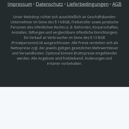
Impressum
•
Datenschutz
•
Lieferbedingungen
•
AGB
Unser Webshop richtet sich ausschließlich an Geschäftskunden:
Unternehmer im Sinne des § 14 BGB, Freiberufler sowie juristische
Personen des öffentlichen Rechts (z. B. Behörden, Körperschaften,
Anstalten, Stiftungen und vergleichbare öffentliche Einrichtungen).
Ein Verkauf an Verbraucher im Sinne des § 13 BGB
(Privatpersonen) ist ausgeschlossen. Alle Preise verstehen sich als
Nettopreise zzgl. der jeweils gültigen gesetzlichen Mehrwertsteuer
und Versandkosten. Optional können Bruttopreise eingeblendet
werden. Alle Angebote sind freibleibend. Änderungen und
Irrtümer vorbehalten.