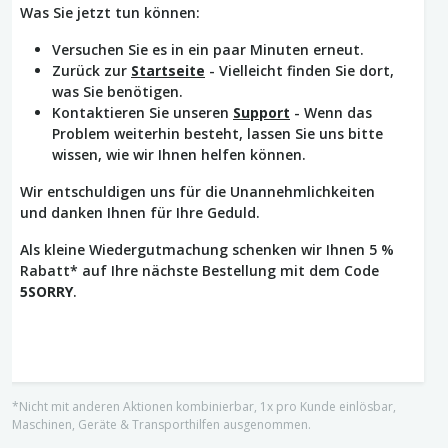
Was Sie jetzt tun können:
Versuchen Sie es in ein paar Minuten erneut.
Zurück zur
Startseite
- Vielleicht finden Sie dort,
was Sie benötigen.
Kontaktieren Sie unseren
Support
- Wenn das
Problem weiterhin besteht, lassen Sie uns bitte
wissen, wie wir Ihnen helfen können.
Wir entschuldigen uns für die Unannehmlichkeiten
und danken Ihnen für Ihre Geduld.
Als kleine Wiedergutmachung schenken wir Ihnen 5 %
Rabatt* auf Ihre nächste Bestellung mit dem Code
5SORRY
.
*Nicht mit anderen Aktionen kombinierbar, 1x pro Kunde einlösbar,
Maschinen, Geräte & Transporthilfen ausgenommen.