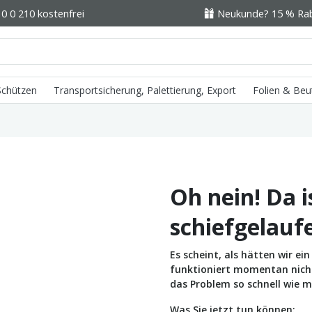
0 0 210 kostenfrei
Neukunde? 15 % Raba
 Schützen
Transportsicherung, Palettierung, Export
Folien & Beu
Oh nein! Da i
schiefgelauf
Es scheint, als hätten wir e
funktioniert momentan nicht 
das Problem so schnell wie m
Was Sie jetzt tun können: