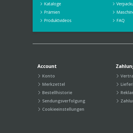
Kataloge
Verpack
Prämien
Maschin
Produktvideos
FAQ
Account
Zahlun
Konto
Vertr
Merkzettel
Liefe
Bestellhistorie
Rekla
Sendungsverfolgung
Zahlu
Cookieeinstellungen