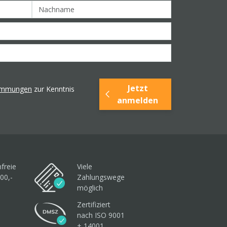
Jetzt
timmungen
zur Kenntnis
anmelden
freie
Viele
00,-
Zahlungswege
möglich
Zertifiziert
nach ISO 9001
+ 14001