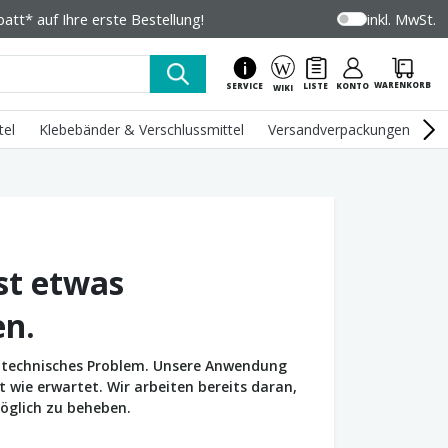
tt* auf Ihre erste Bestellung!
inkl. MwSt.
WARENKORB
SERVICE
LISTE
KONTO
WIKI
tel
Klebebänder & Verschlussmittel
Versandverpackungen
U
st etwas
en.
in technisches Problem. Unsere Anwendung
wie erwartet. Wir arbeiten bereits daran,
öglich zu beheben.