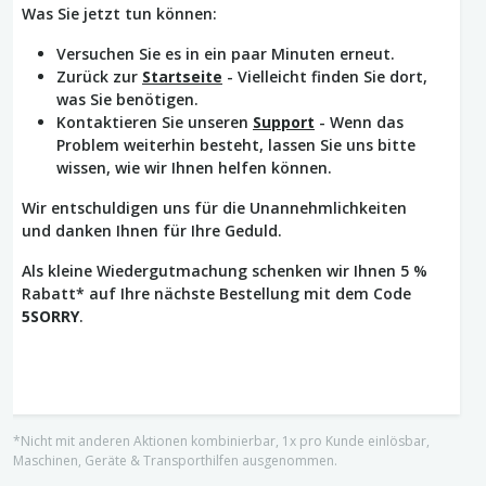
Was Sie jetzt tun können:
Versuchen Sie es in ein paar Minuten erneut.
Zurück zur
Startseite
- Vielleicht finden Sie dort,
was Sie benötigen.
Kontaktieren Sie unseren
Support
- Wenn das
Problem weiterhin besteht, lassen Sie uns bitte
wissen, wie wir Ihnen helfen können.
Wir entschuldigen uns für die Unannehmlichkeiten
und danken Ihnen für Ihre Geduld.
Als kleine Wiedergutmachung schenken wir Ihnen 5 %
Rabatt* auf Ihre nächste Bestellung mit dem Code
5SORRY
.
*Nicht mit anderen Aktionen kombinierbar, 1x pro Kunde einlösbar,
Maschinen, Geräte & Transporthilfen ausgenommen.