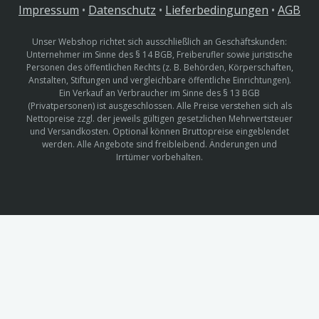
Impressum
•
Datenschutz
•
Lieferbedingungen
•
AGB
Unser Webshop richtet sich ausschließlich an Geschäftskunden:
Unternehmer im Sinne des § 14 BGB, Freiberufler sowie juristische
Personen des öffentlichen Rechts (z. B. Behörden, Körperschaften,
Anstalten, Stiftungen und vergleichbare öffentliche Einrichtungen).
Ein Verkauf an Verbraucher im Sinne des § 13 BGB
(Privatpersonen) ist ausgeschlossen. Alle Preise verstehen sich als
Nettopreise zzgl. der jeweils gültigen gesetzlichen Mehrwertsteuer
und Versandkosten. Optional können Bruttopreise eingeblendet
werden. Alle Angebote sind freibleibend. Änderungen und
Irrtümer vorbehalten.