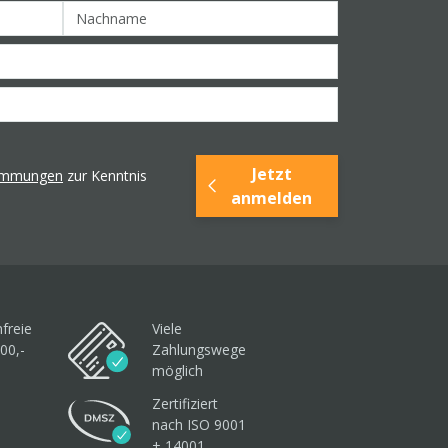
Jetzt
timmungen
zur Kenntnis
anmelden
freie
Viele
00,-
Zahlungswege
möglich
Zertifiziert
nach ISO 9001
+ 14001