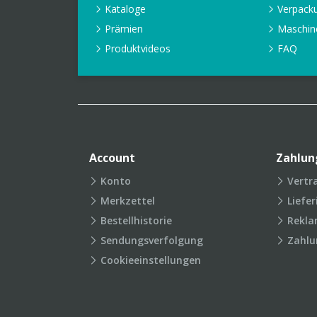
Kataloge
Verpack
Prämien
Maschin
Produktvideos
FAQ
Account
Zahlun
Konto
Vertr
Merkzettel
Liefe
Bestellhistorie
Rekla
Sendungsverfolgung
Zahlu
Cookieeinstellungen