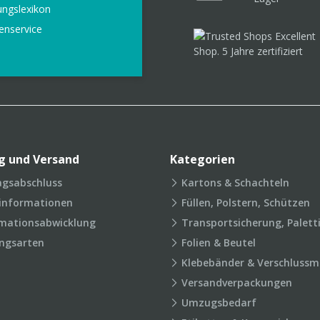
ungslexikon
enservice
g und Versand
Kategorien
agsabschluss
Kartons & Schachteln
rinformationen
Füllen, Polstern, Schützen
mationsabwicklung
Transportsicherung, Palett
ngsarten
Folien & Beutel
Klebebänder & Verschlussmi
Versandverpackungen
Umzugsbedarf