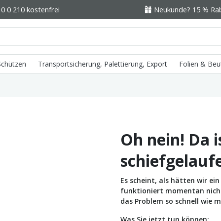
0 0 210 kostenfrei
Neukunde? 15 % Raba
 Schützen
Transportsicherung, Palettierung, Export
Folien & Beu
Oh nein! Da i
schiefgelauf
Es scheint, als hätten wir e
funktioniert momentan nicht 
das Problem so schnell wie m
Was Sie jetzt tun können: