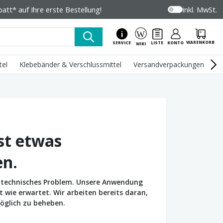
tt* auf Ihre erste Bestellung!
inkl. MwSt.
WARENKORB
SERVICE
LISTE
KONTO
WIKI
tel
Klebebänder & Verschlussmittel
Versandverpackungen
U
st etwas
en.
in technisches Problem. Unsere Anwendung
wie erwartet. Wir arbeiten bereits daran,
öglich zu beheben.