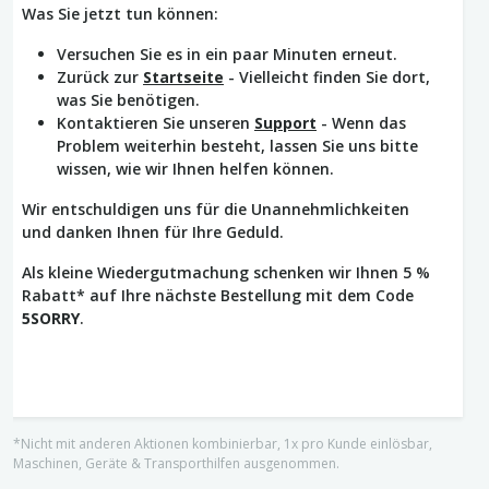
Was Sie jetzt tun können:
Versuchen Sie es in ein paar Minuten erneut.
Zurück zur
Startseite
- Vielleicht finden Sie dort,
was Sie benötigen.
Kontaktieren Sie unseren
Support
- Wenn das
Problem weiterhin besteht, lassen Sie uns bitte
wissen, wie wir Ihnen helfen können.
Wir entschuldigen uns für die Unannehmlichkeiten
und danken Ihnen für Ihre Geduld.
Als kleine Wiedergutmachung schenken wir Ihnen 5 %
Rabatt* auf Ihre nächste Bestellung mit dem Code
5SORRY
.
*Nicht mit anderen Aktionen kombinierbar, 1x pro Kunde einlösbar,
Maschinen, Geräte & Transporthilfen ausgenommen.