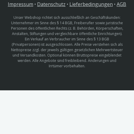
Impressum
•
Datenschutz
•
Lieferbedingungen
•
AGB
Unser Webshop richtet sich ausschließlich an Geschäftskunden:
Unternehmer im Sinne des § 14 BGB, Freiberufler sowie juristische
Personen des öffentlichen Rechts (z. B. Behörden, Körperschaften,
Anstalten, Stiftungen und vergleichbare öffentliche Einrichtungen).
Ein Verkauf an Verbraucher im Sinne des § 13 BGB
(Privatpersonen) ist ausgeschlossen. Alle Preise verstehen sich als
Nettopreise zzgl. der jeweils gültigen gesetzlichen Mehrwertsteuer
und Versandkosten. Optional können Bruttopreise eingeblendet
werden. Alle Angebote sind freibleibend. Änderungen und
Irrtümer vorbehalten.