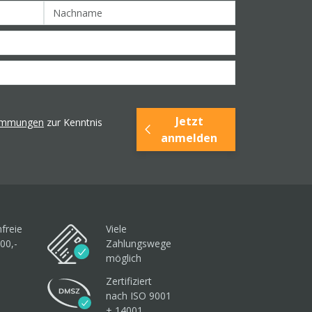
Jetzt
timmungen
zur Kenntnis
anmelden
freie
Viele
00,-
Zahlungswege
möglich
Zertifiziert
nach ISO 9001
+ 14001