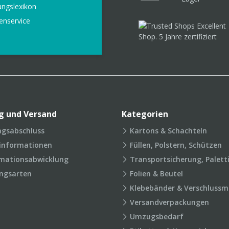
ungslexikon
enservice
g und Versand
Kategorien
agsabschluss
Kartons & Schachteln
rinformationen
Füllen, Polstern, Schützen
mationsabwicklung
Transportsicherung, Palett
ngsarten
Folien & Beutel
Klebebänder & Verschlussmi
Versandverpackungen
Umzugsbedarf