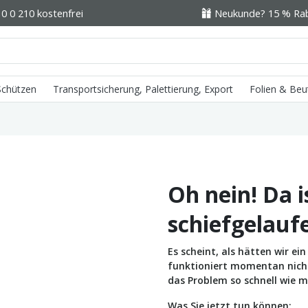
0 0 210 kostenfrei
Neukunde? 15 % Raba
 Schützen
Transportsicherung, Palettierung, Export
Folien & Beu
Oh nein! Da i
schiefgelauf
Es scheint, als hätten wir e
funktioniert momentan nicht 
das Problem so schnell wie m
Was Sie jetzt tun können: