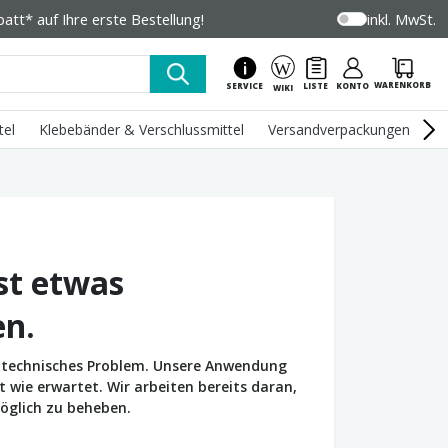
tt* auf Ihre erste Bestellung!
inkl. MwSt.
WARENKORB
SERVICE
LISTE
KONTO
WIKI
tel
Klebebänder & Verschlussmittel
Versandverpackungen
U
st etwas
en.
in technisches Problem. Unsere Anwendung
wie erwartet. Wir arbeiten bereits daran,
öglich zu beheben.