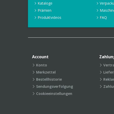
Kataloge
Verpack
Prämien
Maschin
Produktvideos
FAQ
Account
Zahlun
Konto
Vertr
Merkzettel
Liefe
Bestellhistorie
Rekla
Sendungsverfolgung
Zahlu
Cookieeinstellungen